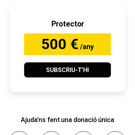
Protector
500 €
/any
SUBSCRIU-T’HI
Ajuda'ns fent una donació única