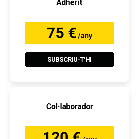
Adherit
75 €
/any
SUBSCRIU-T’HI
Col·laborador
120 €