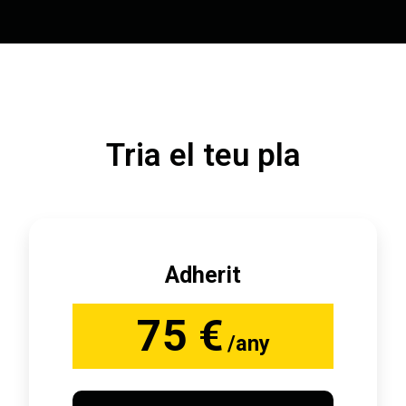
Tria el teu pla
Adherit
75 €
/any