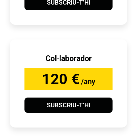
SUBSCRIU-T’HI
Col·laborador
120 €
/any
SUBSCRIU-T’HI