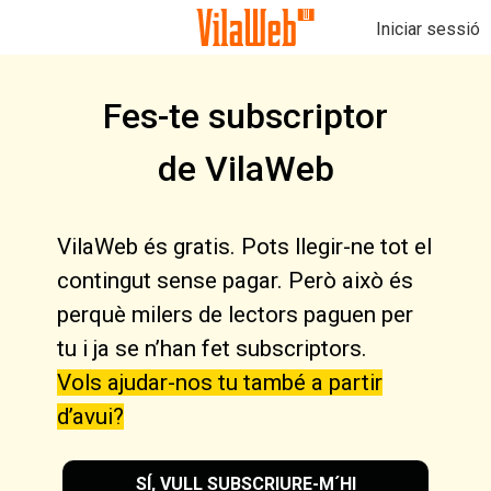
Iniciar sessió
Fes-te subscriptor
de VilaWeb
VilaWeb és gratis. Pots llegir-ne tot el
contingut sense pagar. Però això és
perquè milers de lectors paguen per
tu i ja se n’han fet subscriptors.
Vols ajudar-nos tu també a partir
d’avui?
SÍ, VULL SUBSCRIURE-M´HI