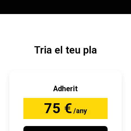
Tria el teu pla
Adherit
75 €
/any