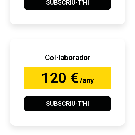
SUBSCRIU-T’HI
Col·laborador
120 €
/any
SUBSCRIU-T’HI