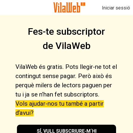
Iniciar sessió
Fes-te subscriptor
de VilaWeb
VilaWeb és gratis. Pots llegir-ne tot el
contingut sense pagar. Però això és
perquè milers de lectors paguen per
tu i ja se n’han fet subscriptors.
Vols ajudar-nos tu també a partir
d’avui?
SÍ, VULL SUBSCRIURE-M´HI