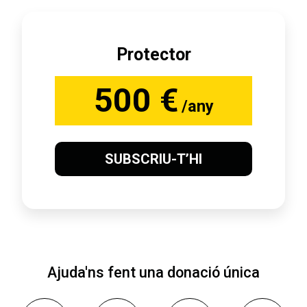
Protector
500 €
/any
SUBSCRIU-T’HI
Ajuda'ns fent una donació única