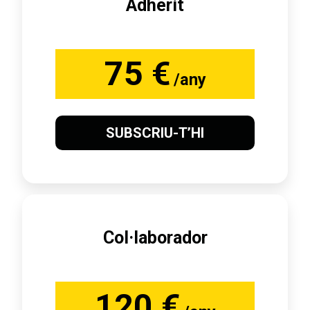
Adherit
75 €
/any
SUBSCRIU-T’HI
Col·laborador
120 €