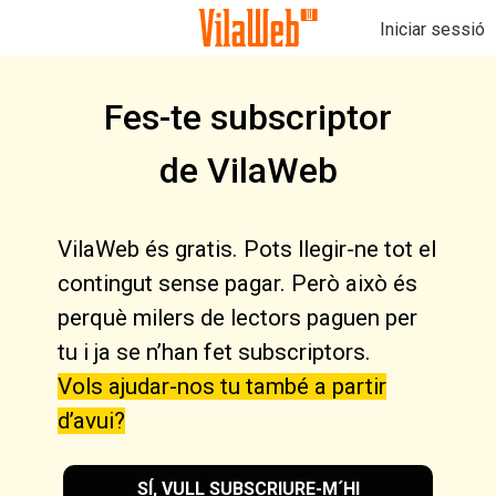
Iniciar sessió
Fes-te subscriptor
de VilaWeb
VilaWeb és gratis. Pots llegir-ne tot el
contingut sense pagar. Però això és
perquè milers de lectors paguen per
tu i ja se n’han fet subscriptors.
Vols ajudar-nos tu també a partir
d’avui?
SÍ, VULL SUBSCRIURE-M´HI