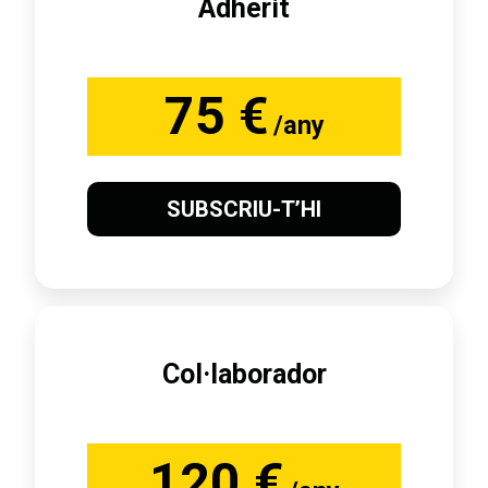
Adherit
75 €
/any
SUBSCRIU-T’HI
Col·laborador
120 €