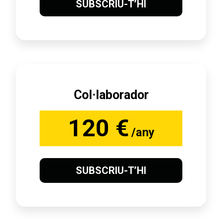
SUBSCRIU-T’HI
Col·laborador
120 €
/any
SUBSCRIU-T’HI