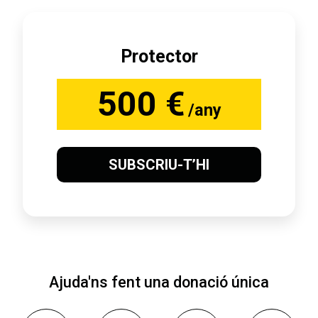
Protector
500 €
/any
SUBSCRIU-T’HI
Ajuda'ns fent una donació única