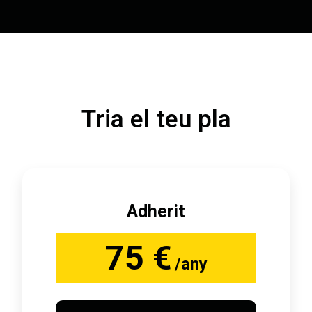
Tria el teu pla
Adherit
75 €
/any