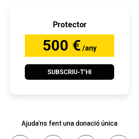
Protector
500 €
/any
SUBSCRIU-T’HI
Ajuda'ns fent una donació única