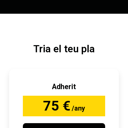
Tria el teu pla
Adherit
75 €
/any