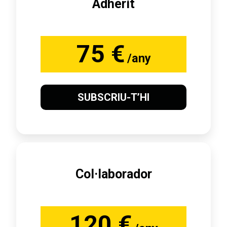
Adherit
75 €
/any
SUBSCRIU-T’HI
Col·laborador
120 €