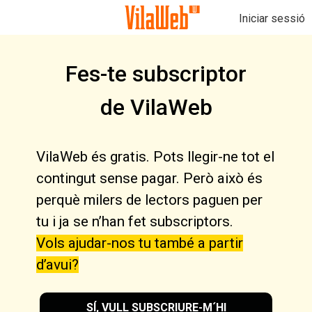
Iniciar sessió
Fes-te subscriptor
de VilaWeb
VilaWeb és gratis. Pots llegir-ne tot el
contingut sense pagar. Però això és
perquè milers de lectors paguen per
tu i ja se n’han fet subscriptors.
Vols ajudar-nos tu també a partir
d’avui?
SÍ, VULL SUBSCRIURE-M´HI