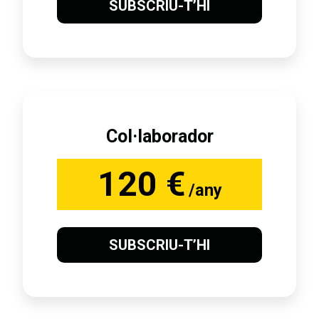
SUBSCRIU-T’HI
Col·laborador
120 €
/any
SUBSCRIU-T’HI