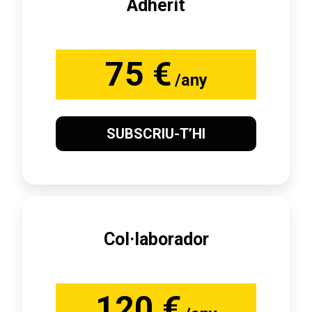
Adherit
75 €
/any
SUBSCRIU-T’HI
Col·laborador
120 €