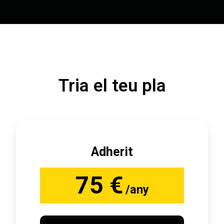
Tria el teu pla
Adherit
75 €
/any