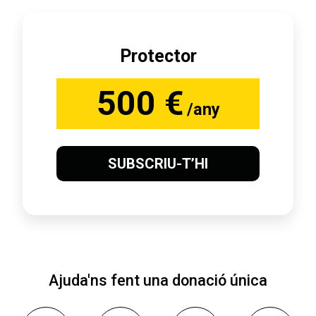
Protector
500 €
/any
SUBSCRIU-T’HI
Ajuda'ns fent una donació única