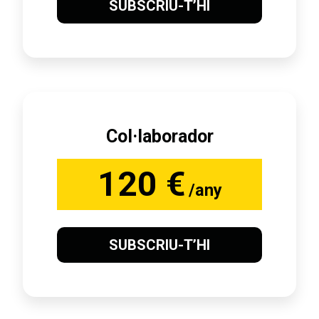
SUBSCRIU-T’HI
Col·laborador
120 €
/any
SUBSCRIU-T’HI