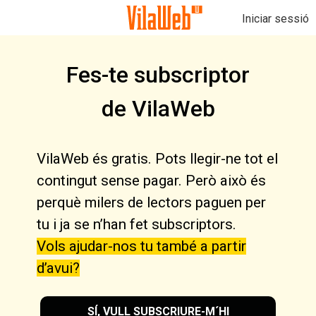
Iniciar sessió
Fes-te subscriptor
de VilaWeb
VilaWeb és gratis. Pots llegir-ne tot el
contingut sense pagar. Però això és
perquè milers de lectors paguen per
tu i ja se n’han fet subscriptors.
Vols ajudar-nos tu també a partir
d’avui?
SÍ, VULL SUBSCRIURE-M´HI