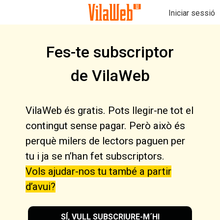
Iniciar sessió
Fes-te subscriptor
de VilaWeb
VilaWeb és gratis. Pots llegir-ne tot el
contingut sense pagar. Però això és
perquè milers de lectors paguen per
tu i ja se n’han fet subscriptors.
Vols ajudar-nos tu també a partir
d’avui?
SÍ, VULL SUBSCRIURE-M´HI