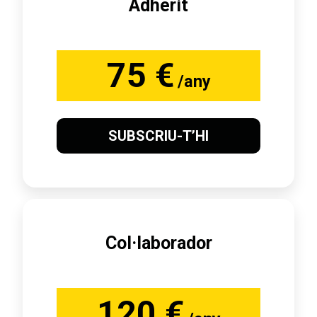
Adherit
75 €
/any
SUBSCRIU-T’HI
Col·laborador
120 €