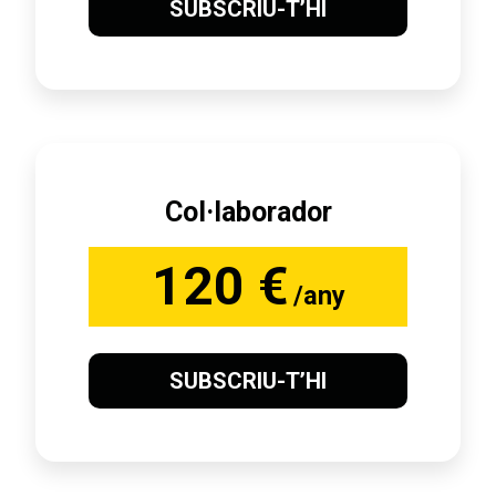
SUBSCRIU-T’HI
Col·laborador
120 €
/any
SUBSCRIU-T’HI