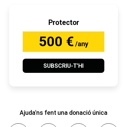
Protector
500 €
/any
SUBSCRIU-T’HI
Ajuda'ns fent una donació única