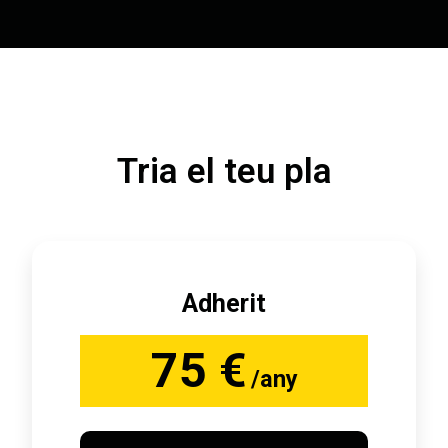
Tria el teu pla
Adherit
75 €
/any