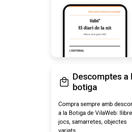
Descomptes a 
botiga
Compra sempre amb desco
a la Botiga de VilaWeb: llibre
jocs, samarretes, objectes
variats...