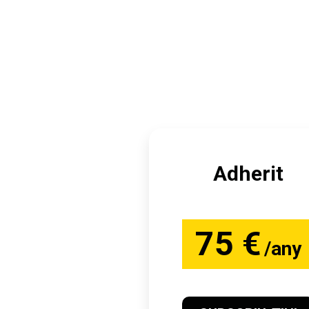
Adherit
75 €
/any