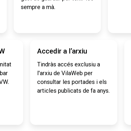
sempre a mà.
VW
Accedir a l’arxiu
nitat
Tindràs accés exclusiu a
obar
l'arxiu de VilaWeb per
aVW.
consultar les portades i els
articles publicats de fa anys.