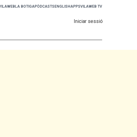
 VILAWEB
LA BOTIGA
PÒDCASTS
ENGLISH
APPS
VILAWEB TV
Iniciar sessió