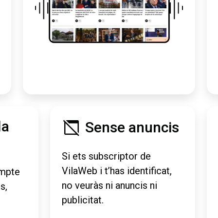
la
Sense anuncis
Si ets subscriptor de
VilaWeb i t’has identificat,
mpte
no veuràs ni anuncis ni
s,
publicitat.