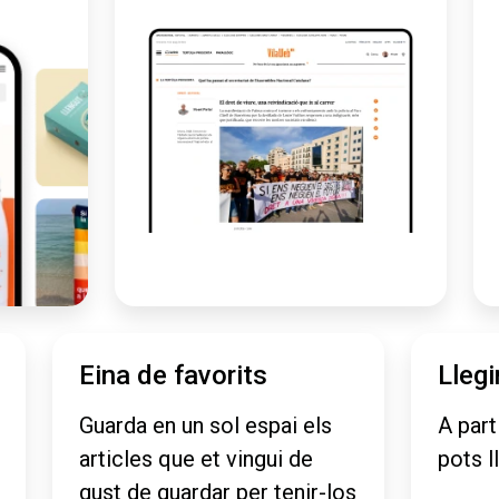
Eina de favorits
Llegi
Guarda en un sol espai els
A part
articles que et vingui de
pots l
gust de guardar per tenir-los