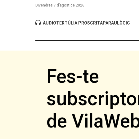
Divendres 7 d’agost de 2026
ÀUDIO
TERTÚLIA PROSCRITA
PARAULÒGIC
Fes-te
subscripto
de VilaWe