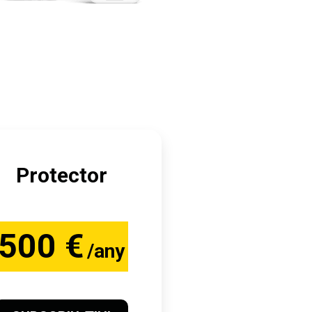
Protector
500 €
/any