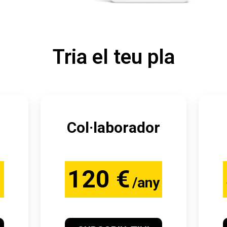
Tria el teu pla
Col·laborador
120 €
/any