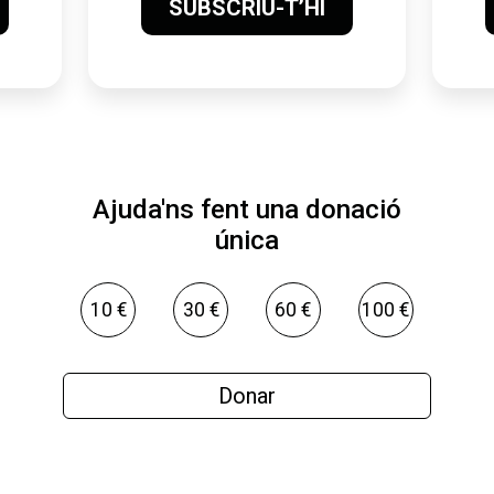
SUBSCRIU-T’HI
Ajuda'ns fent una donació
única
10 €
30 €
60 €
100 €
Donar