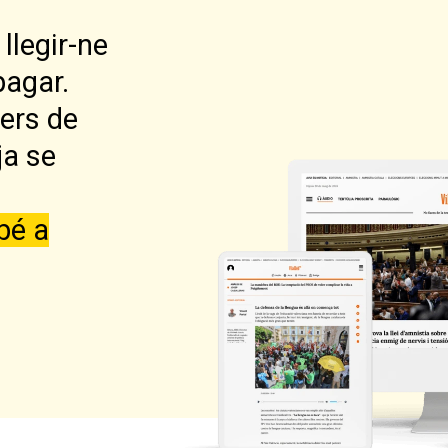
llegir-ne
pagar.
lers de
ja se
bé a