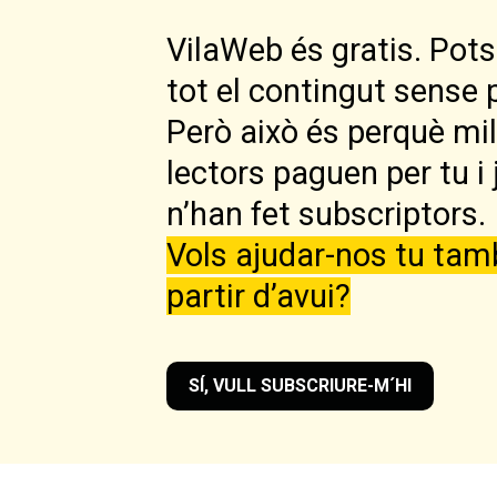
VilaWeb és gratis. Pots 
tot el contingut sense 
Però això és perquè mi
lectors paguen per tu i 
n’han fet subscriptors.
Vols ajudar-nos tu tam
partir d’avui?
SÍ, VULL SUBSCRIURE-M´HI