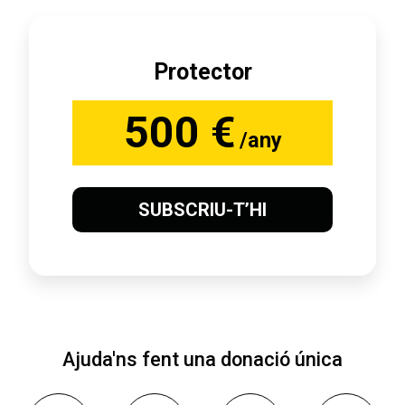
Protector
500 €
/any
SUBSCRIU-T’HI
Ajuda'ns fent una donació única