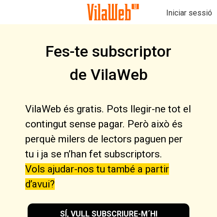
Iniciar sessió
Fes-te subscriptor
de VilaWeb
VilaWeb és gratis. Pots llegir-ne tot el
contingut sense pagar. Però això és
perquè milers de lectors paguen per
tu i ja se n’han fet subscriptors.
Vols ajudar-nos tu també a partir
d’avui?
SÍ, VULL SUBSCRIURE-M´HI