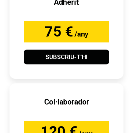
Adherit
75 €
/any
SUBSCRIU-T’HI
Col·laborador
120 €