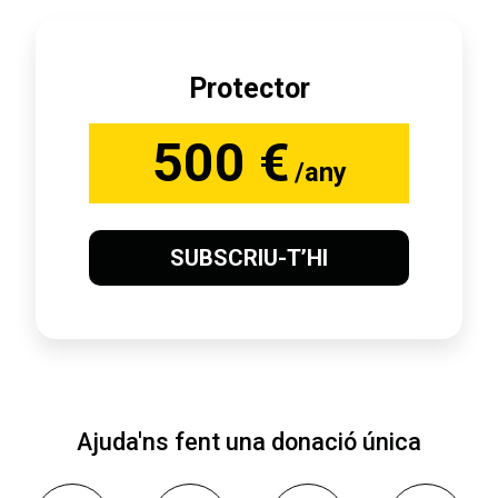
Protector
500 €
/any
SUBSCRIU-T’HI
Ajuda'ns fent una donació única