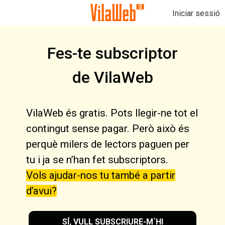
Iniciar sessió
Fes-te subscriptor
de VilaWeb
VilaWeb és gratis. Pots llegir-ne tot el
contingut sense pagar. Però això és
perquè milers de lectors paguen per
tu i ja se n’han fet subscriptors.
Vols ajudar-nos tu també a partir
d’avui?
SÍ, VULL SUBSCRIURE-M´HI