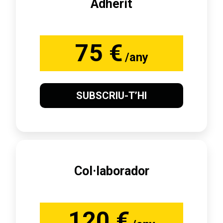
Adherit
75 €
/any
SUBSCRIU-T’HI
Col·laborador
120 €