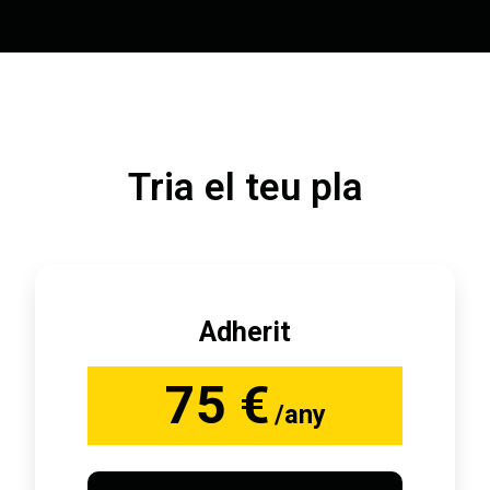
Tria el teu pla
Adherit
75 €
/any