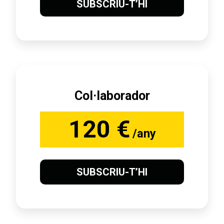
SUBSCRIU-T’HI
Col·laborador
120 €
/any
SUBSCRIU-T’HI