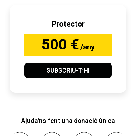
Protector
500 €
/any
SUBSCRIU-T’HI
Ajuda'ns fent una donació única