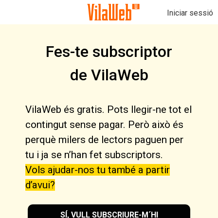
Iniciar sessió
Fes-te subscriptor
de VilaWeb
VilaWeb és gratis. Pots llegir-ne tot el
contingut sense pagar. Però això és
perquè milers de lectors paguen per
tu i ja se n’han fet subscriptors.
Vols ajudar-nos tu també a partir
d’avui?
SÍ, VULL SUBSCRIURE-M´HI