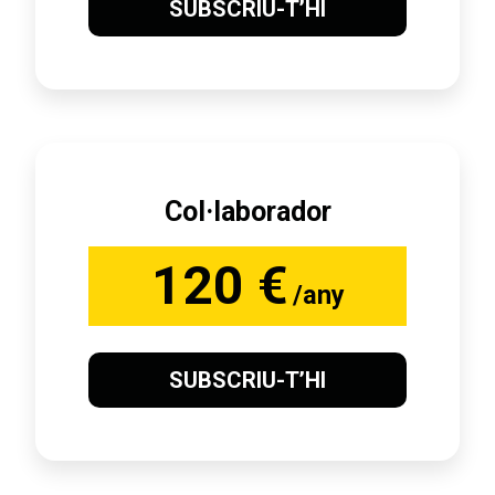
SUBSCRIU-T’HI
Col·laborador
120 €
/any
SUBSCRIU-T’HI