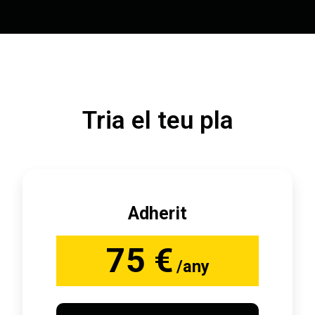
Tria el teu pla
Adherit
75 €
/any