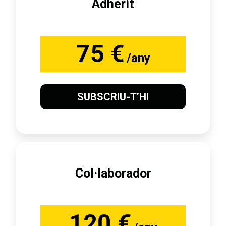
Adherit
75 €
/any
SUBSCRIU-T’HI
Col·laborador
120 €