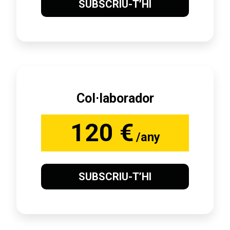
SUBSCRIU-T’HI
Col·laborador
120 €
/any
SUBSCRIU-T’HI