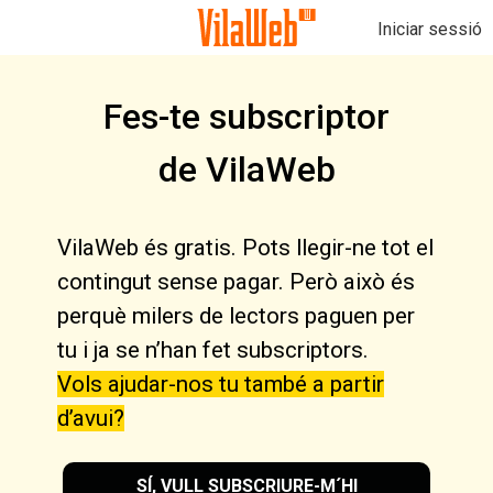
Iniciar sessió
Fes-te subscriptor
de VilaWeb
VilaWeb és gratis. Pots llegir-ne tot el
contingut sense pagar. Però això és
perquè milers de lectors paguen per
tu i ja se n’han fet subscriptors.
Vols ajudar-nos tu també a partir
d’avui?
SÍ, VULL SUBSCRIURE-M´HI