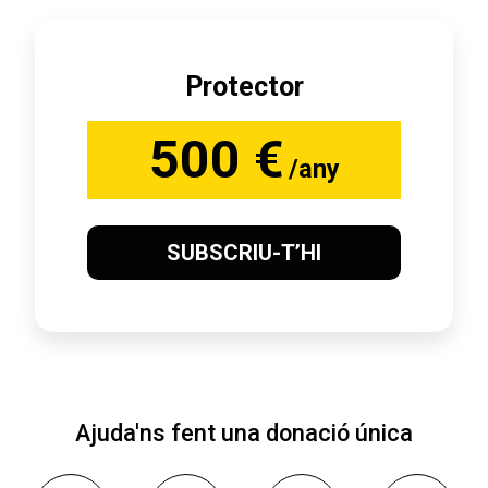
Protector
500 €
/any
SUBSCRIU-T’HI
Ajuda'ns fent una donació única