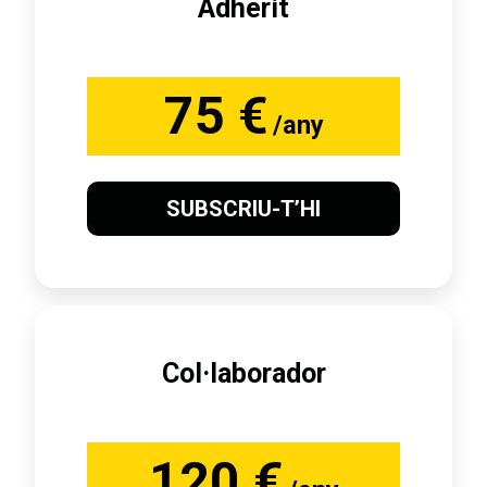
Adherit
75 €
/any
SUBSCRIU-T’HI
Col·laborador
120 €