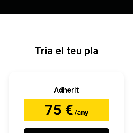
Tria el teu pla
Adherit
75 €
/any