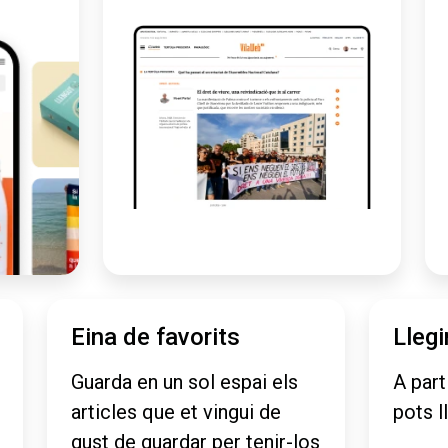
Eina de favorits
Llegi
Guarda en un sol espai els
A part
articles que et vingui de
pots l
gust de guardar per tenir-los