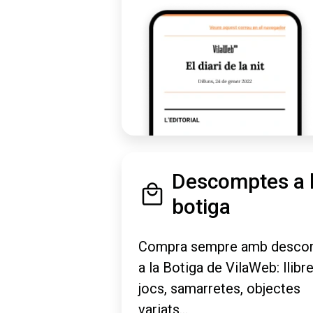
Descomptes a 
botiga
Compra sempre amb desco
a la Botiga de VilaWeb: llibre
jocs, samarretes, objectes
variats...