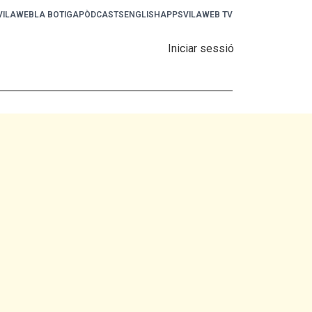
 VILAWEB
LA BOTIGA
PÒDCASTS
ENGLISH
APPS
VILAWEB TV
Iniciar sessió