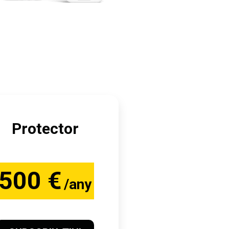
Protector
500 €
/any