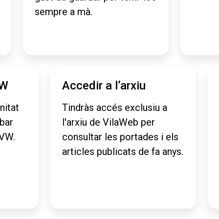
sempre a mà.
VW
Accedir a l’arxiu
nitat
Tindràs accés exclusiu a
obar
l'arxiu de VilaWeb per
aVW.
consultar les portades i els
articles publicats de fa anys.