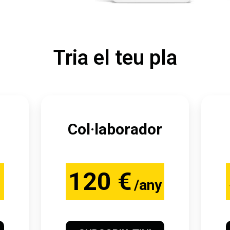
Tria el teu pla
Col·laborador
120 €
/any