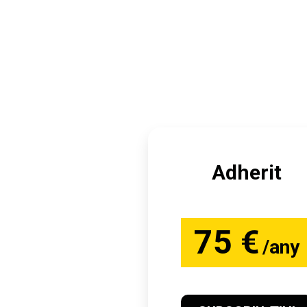
Adherit
75 €
/any