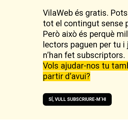
VilaWeb és gratis. Pots 
tot el contingut sense 
Però això és perquè mi
lectors paguen per tu i 
n’han fet subscriptors.
Vols ajudar-nos tu tam
partir d’avui?
SÍ, VULL SUBSCRIURE-M´HI