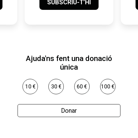
SUBSCRIU-T’HI
Ajuda'ns fent una donació
única
10 €
30 €
60 €
100 €
Donar