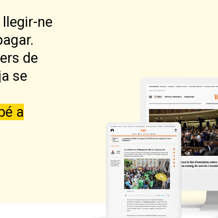
llegir-ne
pagar.
lers de
ja se
bé a