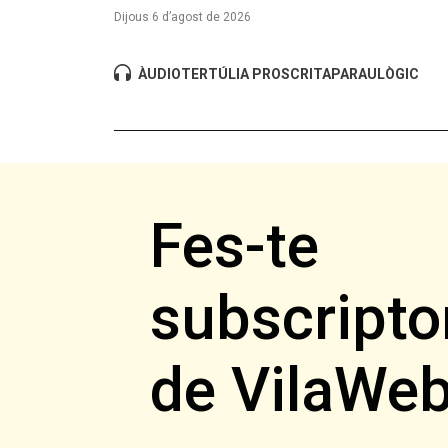
Dijous 6 d’agost de 2026
ÀUDIO
TERTÚLIA PROSCRITA
PARAULÒGIC
Fes-te
subscripto
de VilaWe