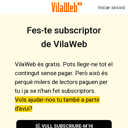
Iniciar sessió
Fes-te subscriptor
de VilaWeb
VilaWeb és gratis. Pots llegir-ne tot el
contingut sense pagar. Però això és
perquè milers de lectors paguen per
tu i ja se n’han fet subscriptors.
Vols ajudar-nos tu també a partir
d’avui?
SÍ, VULL SUBSCRIURE-M´HI