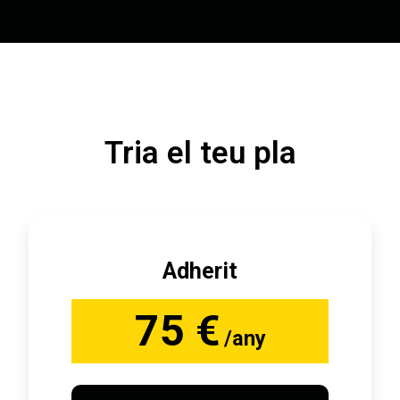
Tria el teu pla
Adherit
75 €
/any