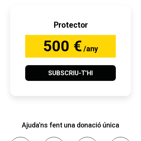
Protector
500 €
/any
SUBSCRIU-T’HI
Ajuda'ns fent una donació única