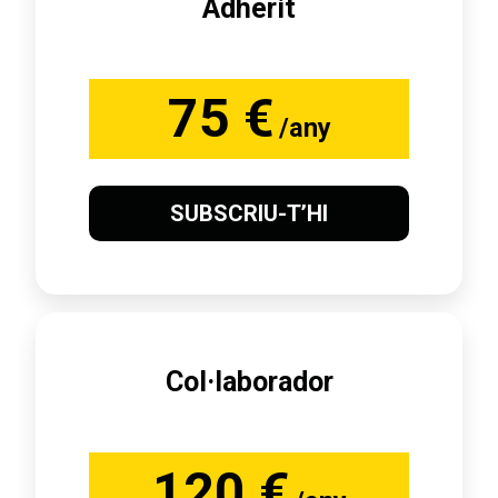
Adherit
75 €
/any
SUBSCRIU-T’HI
Col·laborador
120 €