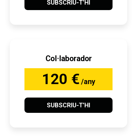
SUBSCRIU-T’HI
Col·laborador
120 €
/any
SUBSCRIU-T’HI