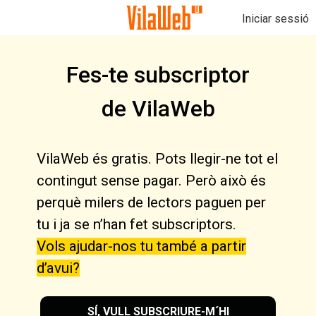
Iniciar sessió
Fes-te subscriptor
de VilaWeb
VilaWeb és gratis. Pots llegir-ne tot el
contingut sense pagar. Però això és
perquè milers de lectors paguen per
tu i ja se n’han fet subscriptors.
Vols ajudar-nos tu també a partir
d’avui?
SÍ, VULL SUBSCRIURE-M´HI