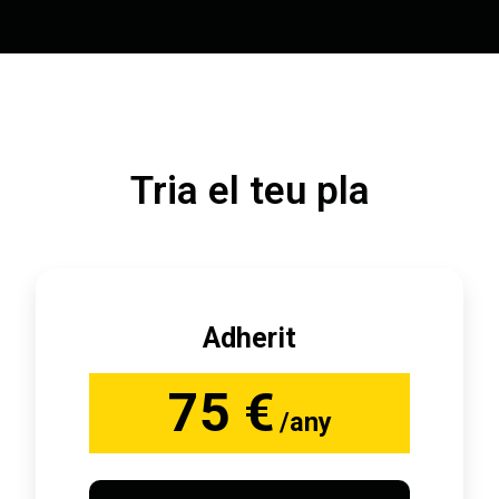
Tria el teu pla
Adherit
75 €
/any