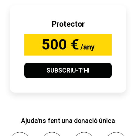
Protector
500 €
/any
SUBSCRIU-T’HI
Ajuda'ns fent una donació única