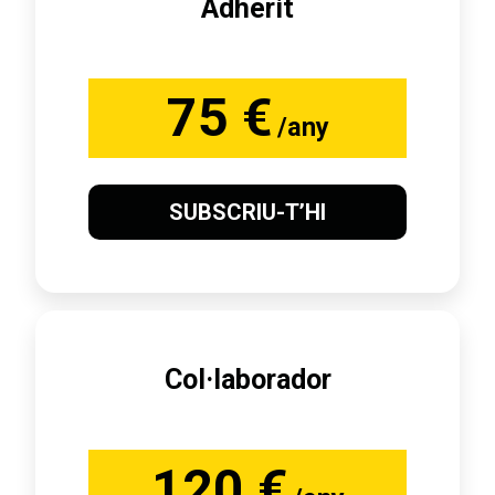
Adherit
75 €
/any
SUBSCRIU-T’HI
Col·laborador
120 €