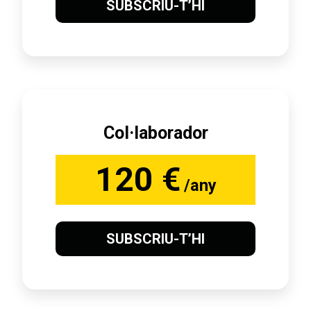
SUBSCRIU-T’HI
Col·laborador
120 €
/any
SUBSCRIU-T’HI