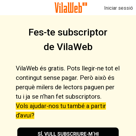
Iniciar sessió
Fes-te subscriptor
de VilaWeb
VilaWeb és gratis. Pots llegir-ne tot el
contingut sense pagar. Però això és
perquè milers de lectors paguen per
tu i ja se n’han fet subscriptors.
Vols ajudar-nos tu també a partir
d’avui?
SÍ, VULL SUBSCRIURE-M´HI