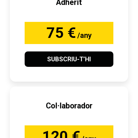
Adherit
75 €
/any
SUBSCRIU-T’HI
Col·laborador
120 €