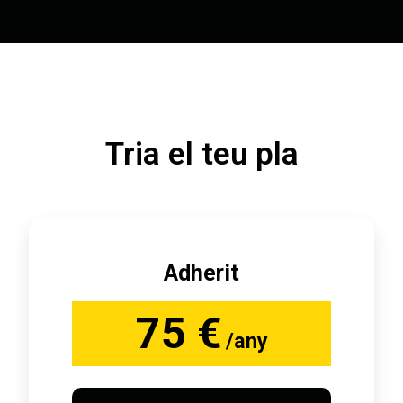
Tria el teu pla
Adherit
75 €
/any