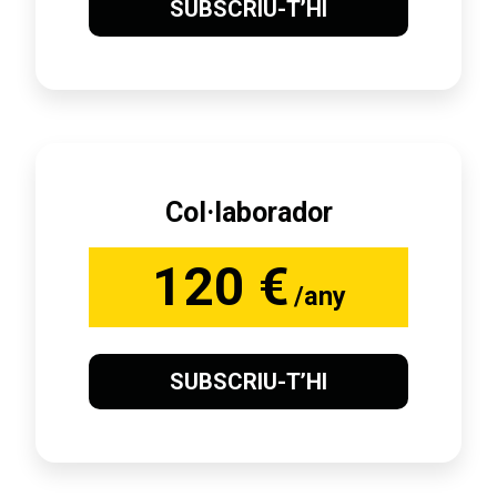
SUBSCRIU-T’HI
Col·laborador
120 €
/any
SUBSCRIU-T’HI