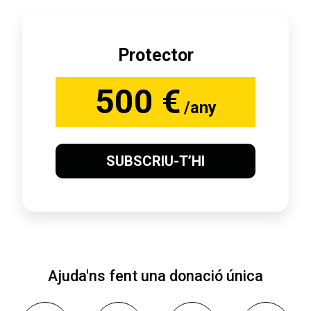
Protector
500 €
/any
SUBSCRIU-T’HI
Ajuda'ns fent una donació única