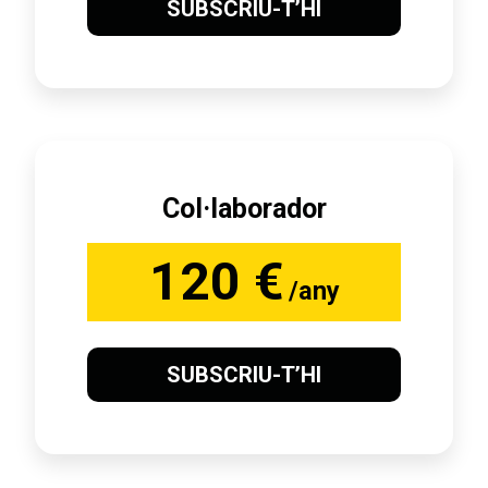
SUBSCRIU-T’HI
Col·laborador
120 €
/any
SUBSCRIU-T’HI