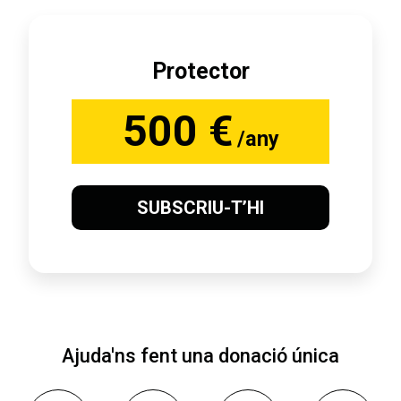
Protector
500 €
/any
SUBSCRIU-T’HI
Ajuda'ns fent una donació única