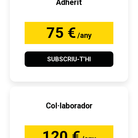
Adherit
75 €
/any
SUBSCRIU-T’HI
Col·laborador
120 €