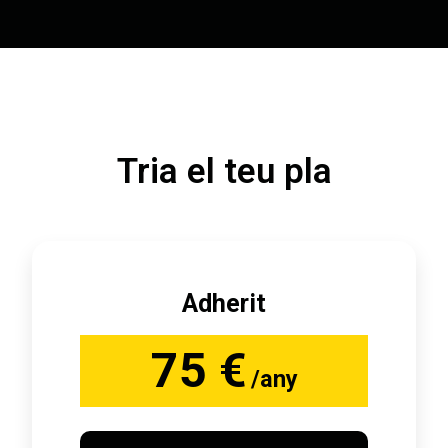
Tria el teu pla
Adherit
75 €
/any