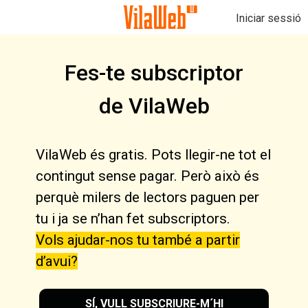
Iniciar sessió
Fes-te subscriptor
de VilaWeb
VilaWeb és gratis. Pots llegir-ne tot el
contingut sense pagar. Però això és
perquè milers de lectors paguen per
tu i ja se n’han fet subscriptors.
Vols ajudar-nos tu també a partir
d’avui?
SÍ, VULL SUBSCRIURE-M´HI