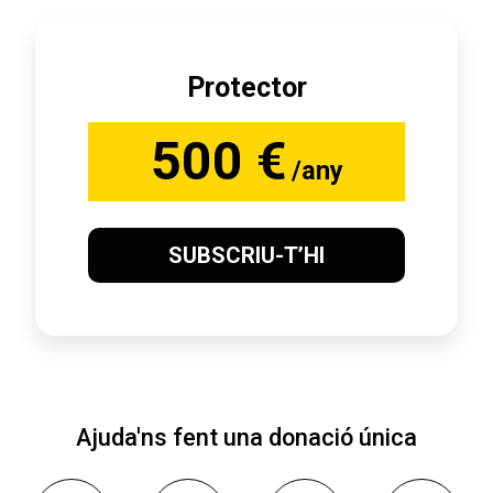
Protector
500 €
/any
SUBSCRIU-T’HI
Ajuda'ns fent una donació única