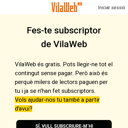
Iniciar sessió
Fes-te subscriptor
de VilaWeb
VilaWeb és gratis. Pots llegir-ne tot el
contingut sense pagar. Però això és
perquè milers de lectors paguen per
tu i ja se n’han fet subscriptors.
Vols ajudar-nos tu també a partir
d’avui?
SÍ, VULL SUBSCRIURE-M´HI