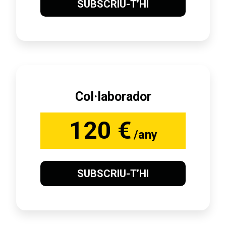
SUBSCRIU-T’HI
Col·laborador
120 €
/any
SUBSCRIU-T’HI