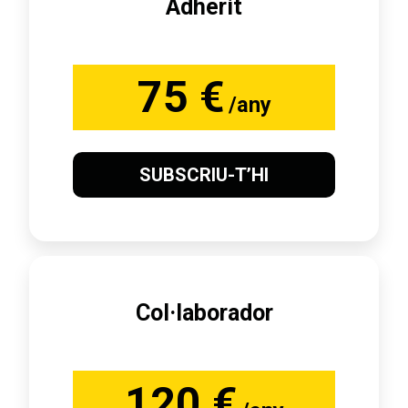
Adherit
75 €
/any
SUBSCRIU-T’HI
Col·laborador
120 €