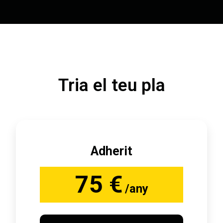
Tria el teu pla
Adherit
75 €
/any