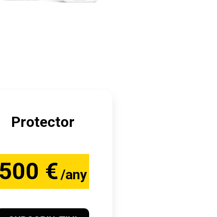
Protector
500 €
/any