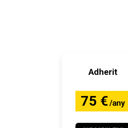
Adherit
75 €
/any