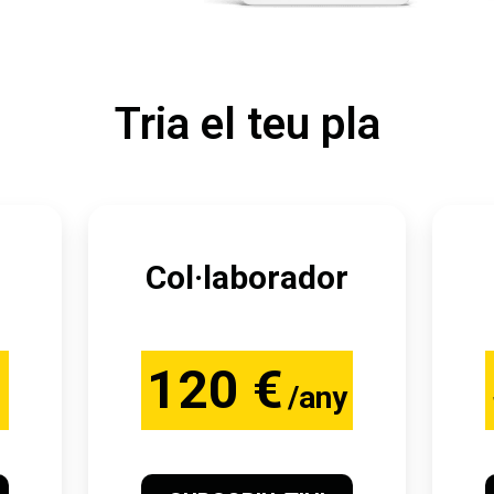
Tria el teu pla
Col·laborador
120 €
/any