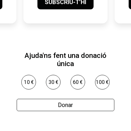
SUBSCRIU-T’HI
Ajuda'ns fent una donació
única
10 €
30 €
60 €
100 €
Donar