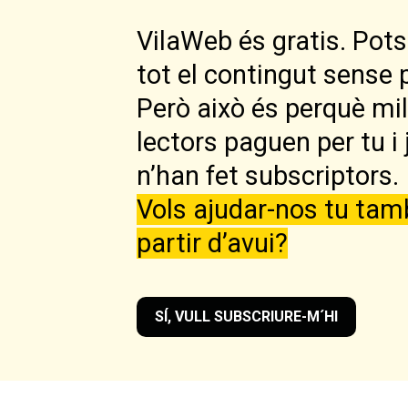
VilaWeb és gratis. Pots 
tot el contingut sense 
Però això és perquè mi
lectors paguen per tu i 
n’han fet subscriptors.
Vols ajudar-nos tu tam
partir d’avui?
SÍ, VULL SUBSCRIURE-M´HI