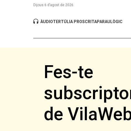
Dijous 6 d’agost de 2026
ÀUDIO
TERTÚLIA PROSCRITA
PARAULÒGIC
Fes-te
subscripto
de VilaWe