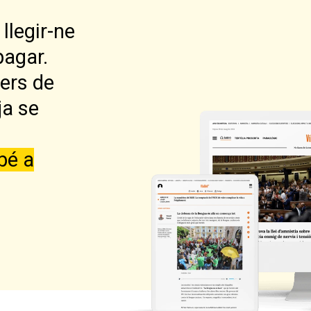
llegir-ne
pagar.
lers de
ja se
bé a