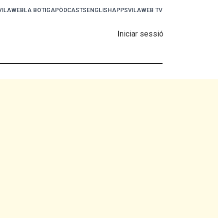
 VILAWEB
LA BOTIGA
PÒDCASTS
ENGLISH
APPS
VILAWEB TV
Iniciar sessió