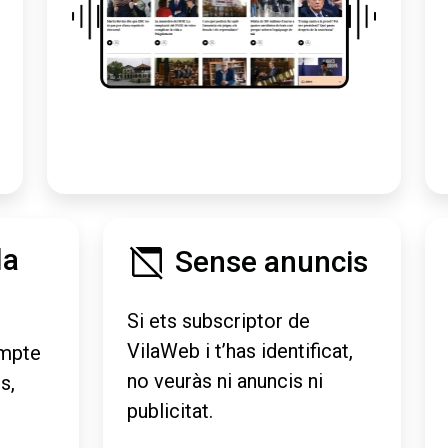
la
Sense anuncis
Si ets subscriptor de
VilaWeb i t’has identificat,
mpte
no veuràs ni anuncis ni
s,
publicitat.