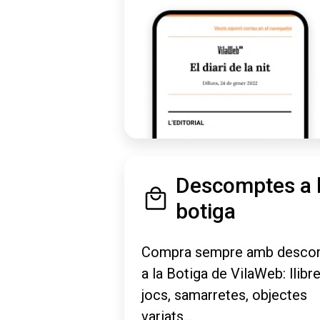
Descomptes a 
botiga
Compra sempre amb desco
a la Botiga de VilaWeb: llibre
jocs, samarretes, objectes
variats...