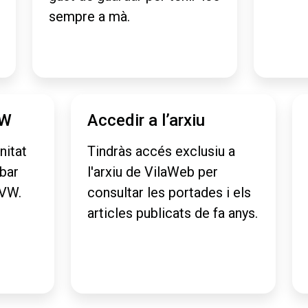
sempre a mà.
VW
Accedir a l’arxiu
nitat
Tindràs accés exclusiu a
obar
l'arxiu de VilaWeb per
aVW.
consultar les portades i els
articles publicats de fa anys.