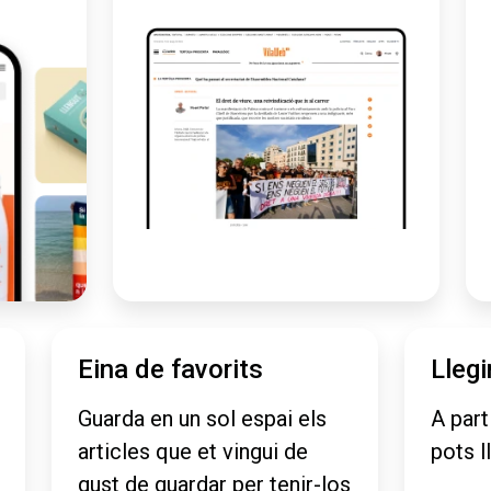
Eina de favorits
Llegi
Guarda en un sol espai els
A part
articles que et vingui de
pots l
gust de guardar per tenir-los