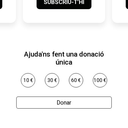
SUBSCRIU-T’HI
Ajuda'ns fent una donació
única
10 €
30 €
60 €
100 €
Donar