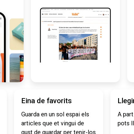
Eina de favorits
Llegi
Guarda en un sol espai els
A part
articles que et vingui de
pots l
gust de guardar per tenir-los