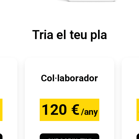
Tria el teu pla
Col·laborador
120 €
/any