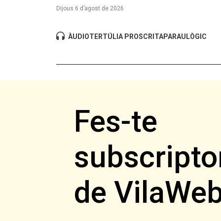
Dijous 6 d’agost de 2026
ÀUDIO
TERTÚLIA PROSCRITA
PARAULÒGIC
Fes-te
subscripto
de VilaWe