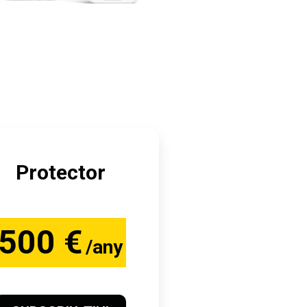
Protector
500 €
/any