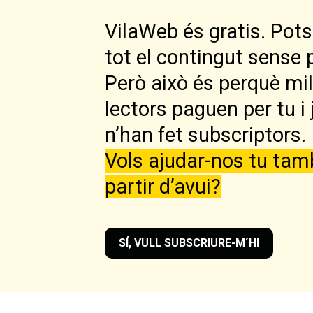
VilaWeb és gratis. Pots 
tot el contingut sense 
Però això és perquè mi
lectors paguen per tu i 
n’han fet subscriptors.
Vols ajudar-nos tu tam
partir d’avui?
SÍ, VULL SUBSCRIURE-M´HI