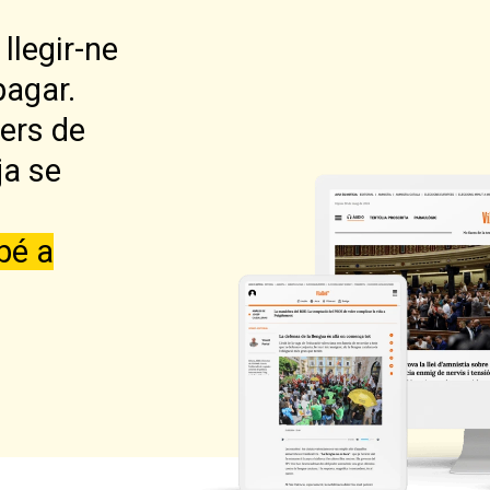
llegir-ne
pagar.
lers de
ja se
bé a