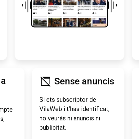
la
Sense anuncis
Si ets subscriptor de
VilaWeb i t’has identificat,
mpte
no veuràs ni anuncis ni
s,
publicitat.