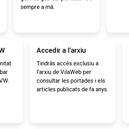
sempre a mà.
VW
Accedir a l’arxiu
nitat
Tindràs accés exclusiu a
obar
l'arxiu de VilaWeb per
aVW.
consultar les portades i els
articles publicats de fa anys.