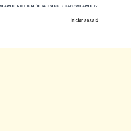
 VILAWEB
LA BOTIGA
PÒDCASTS
ENGLISH
APPS
VILAWEB TV
Iniciar sessió