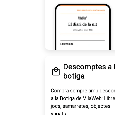
Descomptes a 
botiga
Compra sempre amb desco
a la Botiga de VilaWeb: llibre
jocs, samarretes, objectes
variats...