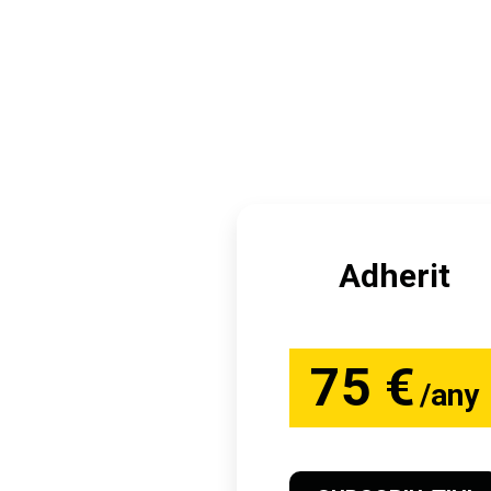
Adherit
75 €
/any