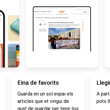
Eina de favorits
Llegi
Guarda en un sol espai els
A part
articles que et vingui de
pots l
gust de guardar per tenir-los