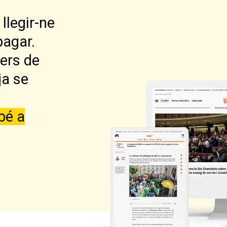
llegir-ne
pagar.
lers de
ja se
bé a