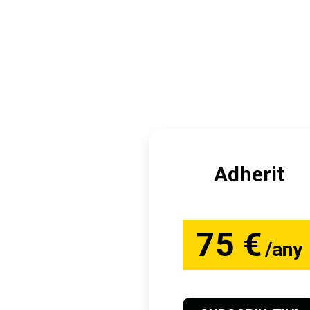
Adherit
75 €
/any