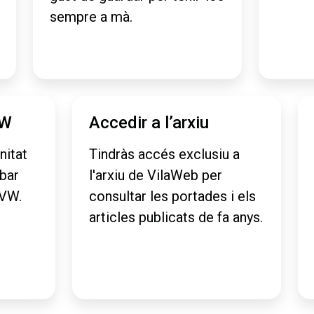
sempre a mà.
VW
Accedir a l’arxiu
nitat
Tindràs accés exclusiu a
obar
l'arxiu de VilaWeb per
aVW.
consultar les portades i els
articles publicats de fa anys.