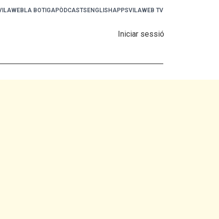
 VILAWEB
LA BOTIGA
PÒDCASTS
ENGLISH
APPS
VILAWEB TV
Iniciar sessió