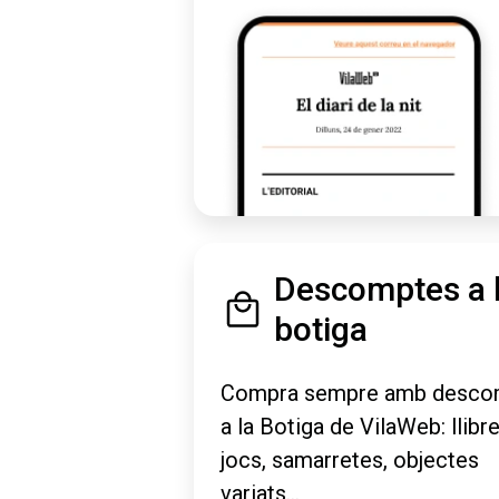
Descomptes a 
botiga
Compra sempre amb desco
a la Botiga de VilaWeb: llibre
jocs, samarretes, objectes
variats...