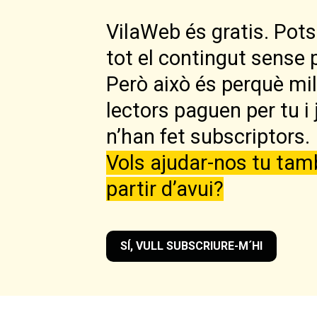
VilaWeb és gratis. Pots 
tot el contingut sense 
Però això és perquè mi
lectors paguen per tu i 
n’han fet subscriptors.
Vols ajudar-nos tu tam
partir d’avui?
SÍ, VULL SUBSCRIURE-M´HI