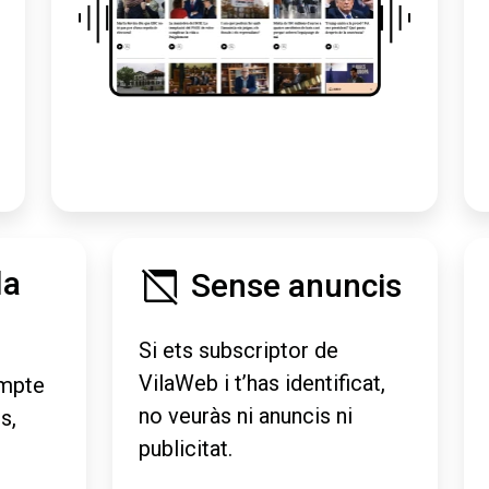
la
Sense anuncis
Si ets subscriptor de
VilaWeb i t’has identificat,
mpte
no veuràs ni anuncis ni
s,
publicitat.