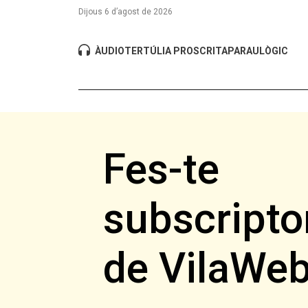
Dijous 6 d’agost de 2026
ÀUDIO
TERTÚLIA PROSCRITA
PARAULÒGIC
Fes-te
subscripto
de VilaWe