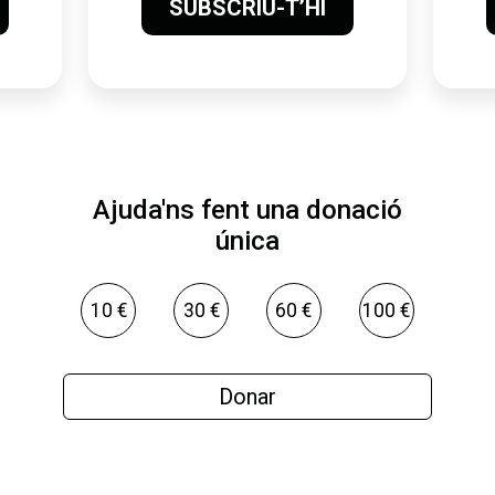
SUBSCRIU-T’HI
Ajuda'ns fent una donació
única
10 €
30 €
60 €
100 €
Donar