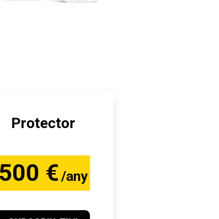
Protector
500 €
/any