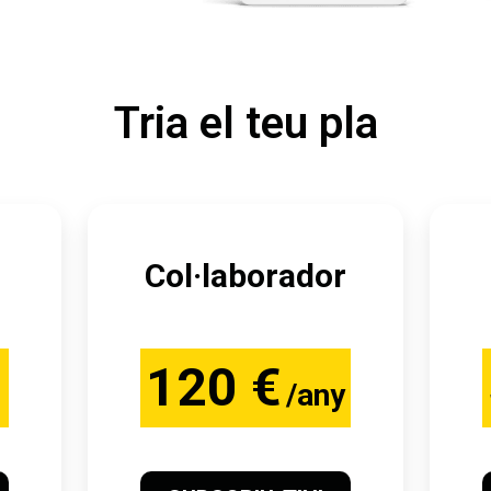
Tria el teu pla
Col·laborador
120 €
/any