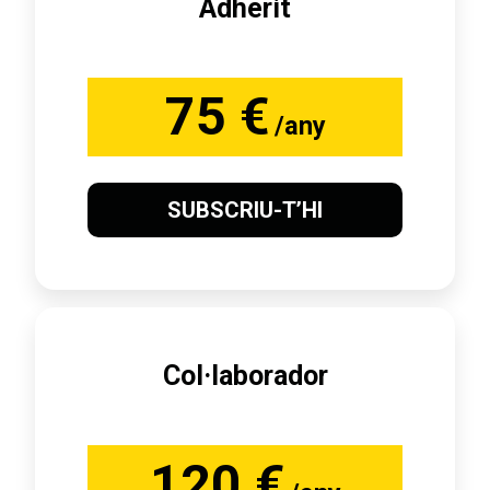
Adherit
75 €
/any
SUBSCRIU-T’HI
Col·laborador
120 €