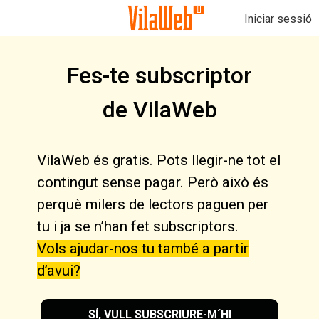
Iniciar sessió
Fes-te subscriptor
de VilaWeb
VilaWeb és gratis. Pots llegir-ne tot el
contingut sense pagar. Però això és
perquè milers de lectors paguen per
tu i ja se n’han fet subscriptors.
Vols ajudar-nos tu també a partir
d’avui?
SÍ, VULL SUBSCRIURE-M´HI