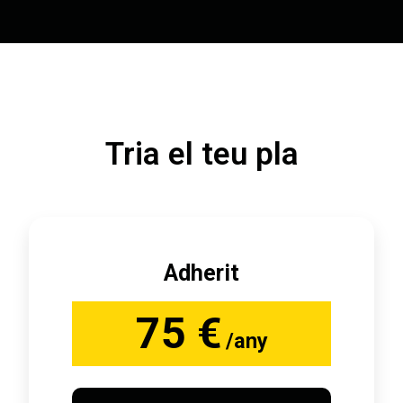
Tria el teu pla
Adherit
75 €
/any