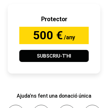
Protector
500 €
/any
SUBSCRIU-T’HI
Ajuda'ns fent una donació única