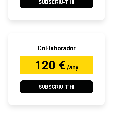
SUBSCRIU-T’HI
Col·laborador
120 €
/any
SUBSCRIU-T’HI