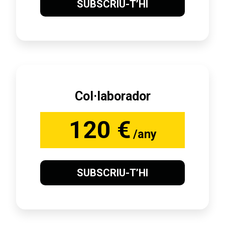
SUBSCRIU-T’HI
Col·laborador
120 €
/any
SUBSCRIU-T’HI