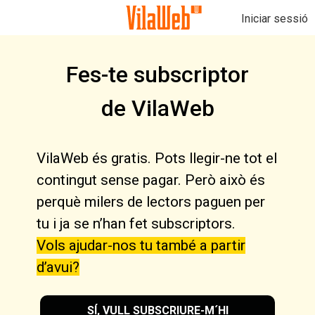
Iniciar sessió
Fes-te subscriptor
de VilaWeb
VilaWeb és gratis. Pots llegir-ne tot el
contingut sense pagar. Però això és
perquè milers de lectors paguen per
tu i ja se n’han fet subscriptors.
Vols ajudar-nos tu també a partir
d’avui?
SÍ, VULL SUBSCRIURE-M´HI