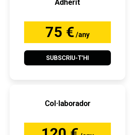
Adherit
75 €
/any
SUBSCRIU-T’HI
Col·laborador
120 €