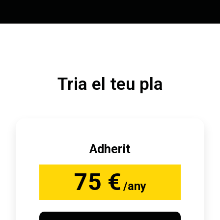
Tria el teu pla
Adherit
75 €
/any