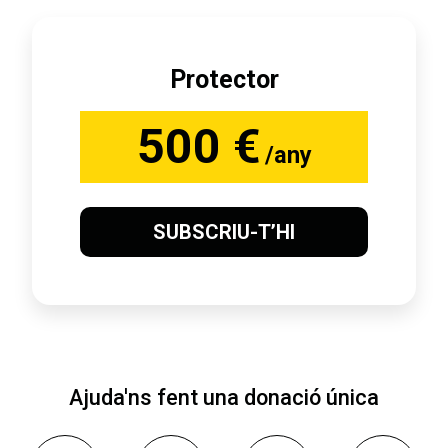
Protector
500 €
/any
SUBSCRIU-T’HI
Ajuda'ns fent una donació única