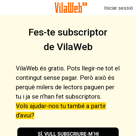
Iniciar sessió
Fes-te subscriptor
de VilaWeb
VilaWeb és gratis. Pots llegir-ne tot el
contingut sense pagar. Però això és
perquè milers de lectors paguen per
tu i ja se n’han fet subscriptors.
Vols ajudar-nos tu també a partir
d’avui?
SÍ, VULL SUBSCRIURE-M´HI