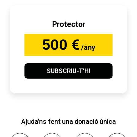
Protector
500 €
/any
SUBSCRIU-T’HI
Ajuda'ns fent una donació única