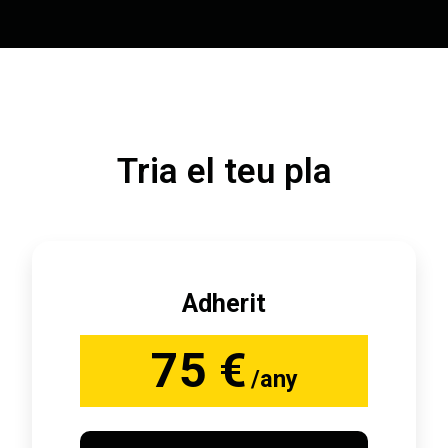
Tria el teu pla
Adherit
75 €
/any