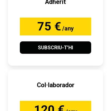
Adherit
75 €
/any
SUBSCRIU-T’HI
Col·laborador
120 €