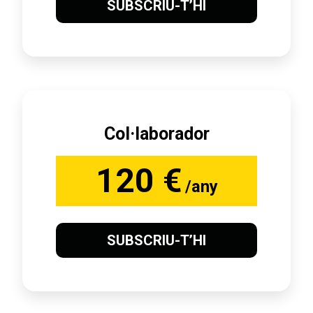
SUBSCRIU-T’HI
Col·laborador
120 €
/any
SUBSCRIU-T’HI