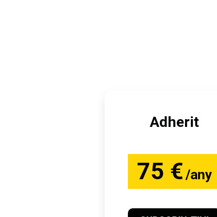
Adherit
75 €
/any