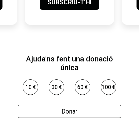
SUBSCRIU-T’HI
Ajuda'ns fent una donació
única
10 €
30 €
60 €
100 €
Donar