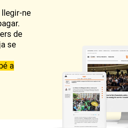
llegir-ne
pagar.
lers de
ja se
bé a