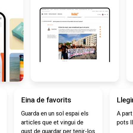
Eina de favorits
Llegi
Guarda en un sol espai els
A part
articles que et vingui de
pots l
gust de guardar per tenir-los