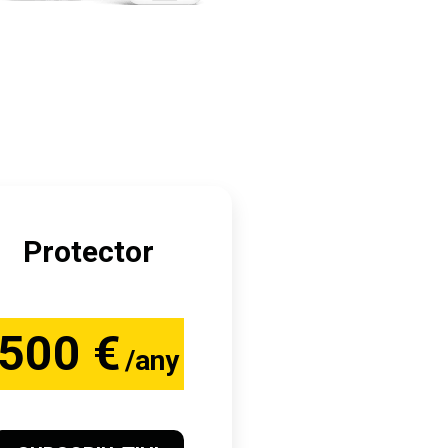
Protector
500 €
/any