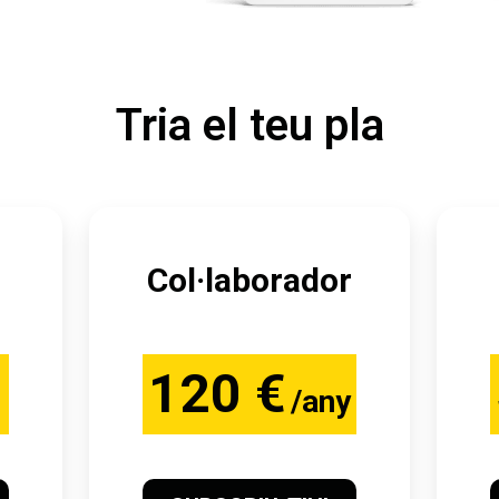
Tria el teu pla
Col·laborador
120 €
/any