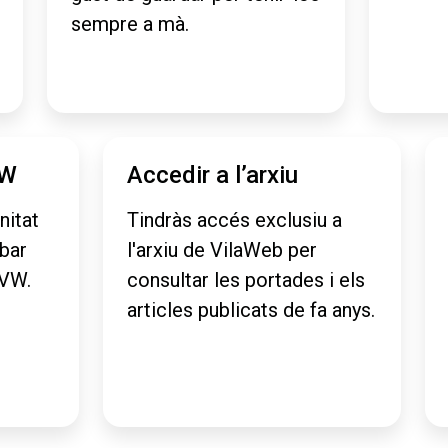
sempre a mà.
VW
Accedir a l’arxiu
nitat
Tindràs accés exclusiu a
obar
l'arxiu de VilaWeb per
aVW.
consultar les portades i els
articles publicats de fa anys.