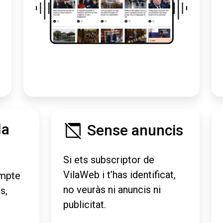
la
Sense anuncis
Si ets subscriptor de
VilaWeb i t’has identificat,
mpte
no veuràs ni anuncis ni
s,
publicitat.