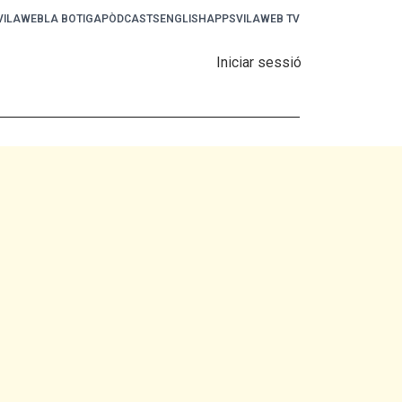
 VILAWEB
LA BOTIGA
PÒDCASTS
ENGLISH
APPS
VILAWEB TV
Iniciar sessió