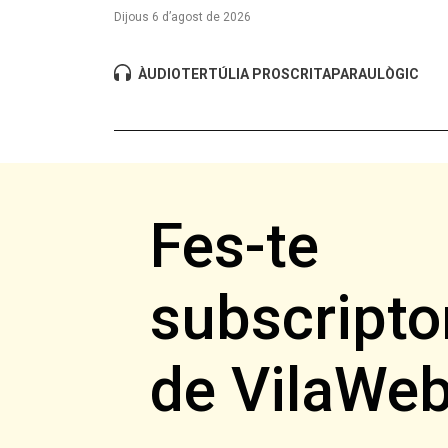
Dijous 6 d’agost de 2026
ÀUDIO
TERTÚLIA PROSCRITA
PARAULÒGIC
Fes-te
subscripto
de VilaWe