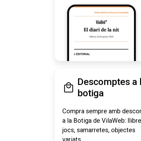
Descomptes a 
botiga
Compra sempre amb desco
a la Botiga de VilaWeb: llibre
jocs, samarretes, objectes
variats...