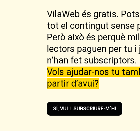
VilaWeb és gratis. Pots 
tot el contingut sense 
Però això és perquè mi
lectors paguen per tu i 
n’han fet subscriptors.
Vols ajudar-nos tu tam
partir d’avui?
SÍ, VULL SUBSCRIURE-M´HI