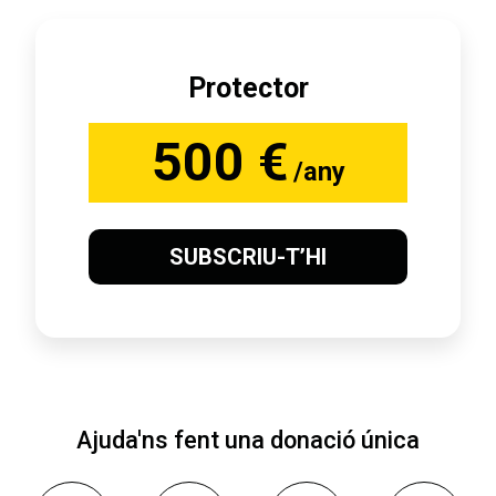
Protector
500 €
/any
SUBSCRIU-T’HI
Ajuda'ns fent una donació única