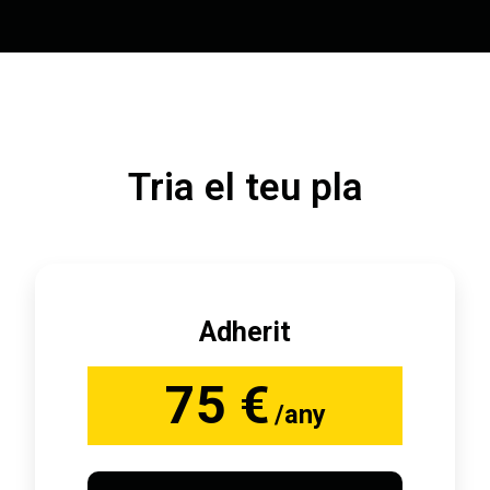
Tria el teu pla
Adherit
75 €
/any