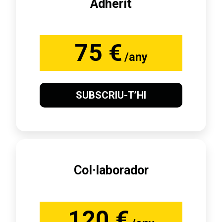
Adherit
75 €
/any
SUBSCRIU-T’HI
Col·laborador
120 €