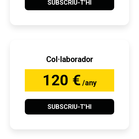
SUBSCRIU-T’HI
Col·laborador
120 €
/any
SUBSCRIU-T’HI