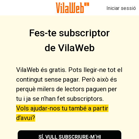
Iniciar sessió
Fes-te subscriptor
de VilaWeb
VilaWeb és gratis. Pots llegir-ne tot el
contingut sense pagar. Però això és
perquè milers de lectors paguen per
tu i ja se n’han fet subscriptors.
Vols ajudar-nos tu també a partir
d’avui?
SÍ, VULL SUBSCRIURE-M´HI