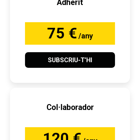
Adherit
75 €
/any
SUBSCRIU-T’HI
Col·laborador
120 €