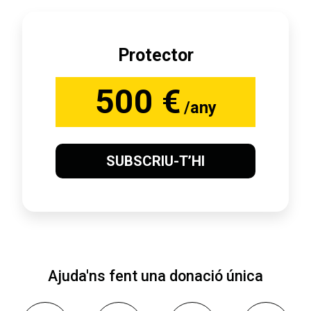
Protector
500 €
/any
SUBSCRIU-T’HI
Ajuda'ns fent una donació única