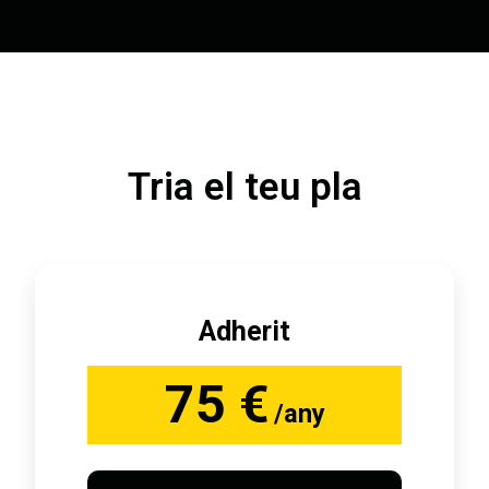
Tria el teu pla
Adherit
75 €
/any