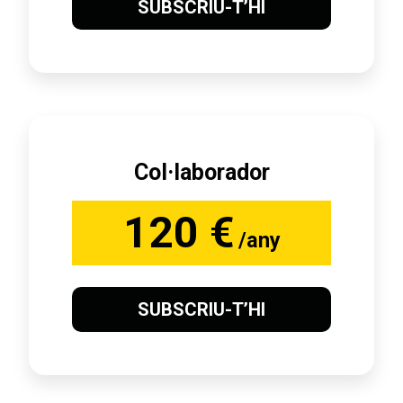
SUBSCRIU-T’HI
Col·laborador
120 €
/any
SUBSCRIU-T’HI