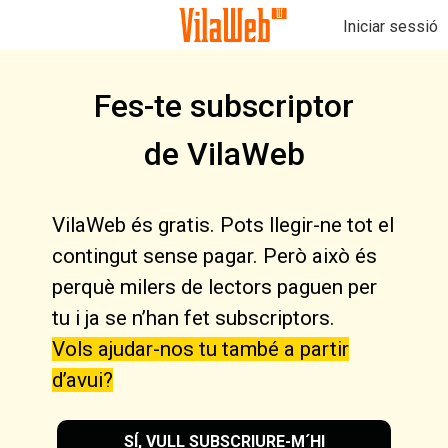
Iniciar sessió
Fes-te subscriptor
de VilaWeb
VilaWeb és gratis. Pots llegir-ne tot el
contingut sense pagar. Però això és
perquè milers de lectors paguen per
tu i ja se n’han fet subscriptors.
Vols ajudar-nos tu també a partir
d’avui?
SÍ, VULL SUBSCRIURE-M´HI