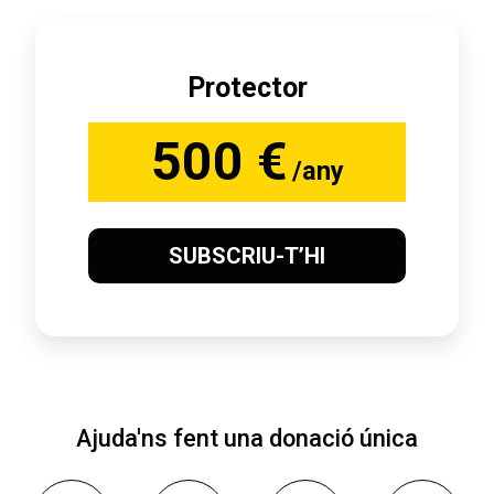
Protector
500 €
/any
SUBSCRIU-T’HI
Ajuda'ns fent una donació única