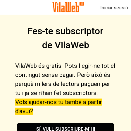
Iniciar sessió
Fes-te subscriptor
de VilaWeb
VilaWeb és gratis. Pots llegir-ne tot el
contingut sense pagar. Però això és
perquè milers de lectors paguen per
tu i ja se n’han fet subscriptors.
Vols ajudar-nos tu també a partir
d’avui?
SÍ, VULL SUBSCRIURE-M´HI