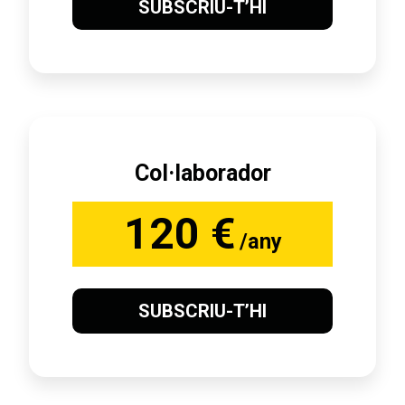
SUBSCRIU-T’HI
Col·laborador
120 €
/any
SUBSCRIU-T’HI