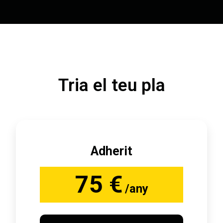
Tria el teu pla
Adherit
75 €
/any