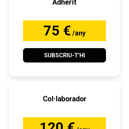
Adherit
75 €
/any
SUBSCRIU-T’HI
Col·laborador
120 €