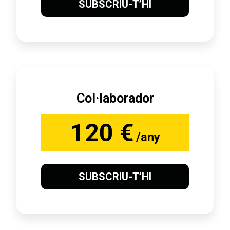
SUBSCRIU-T’HI
Col·laborador
120 €
/any
SUBSCRIU-T’HI