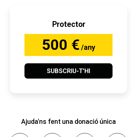
Protector
500 €
/any
SUBSCRIU-T’HI
Ajuda'ns fent una donació única