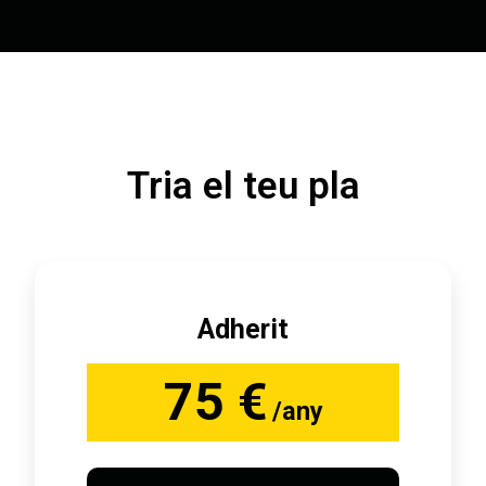
Tria el teu pla
Adherit
75 €
/any