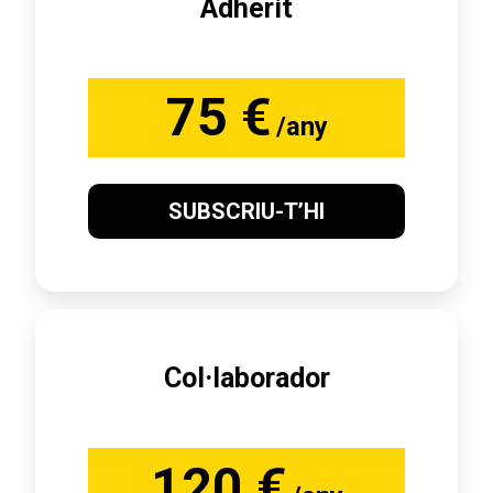
Adherit
75 €
/any
SUBSCRIU-T’HI
Col·laborador
120 €