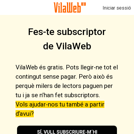
Iniciar sessió
Fes-te subscriptor
de VilaWeb
VilaWeb és gratis. Pots llegir-ne tot el
contingut sense pagar. Però això és
perquè milers de lectors paguen per
tu i ja se n’han fet subscriptors.
Vols ajudar-nos tu també a partir
d’avui?
SÍ, VULL SUBSCRIURE-M´HI