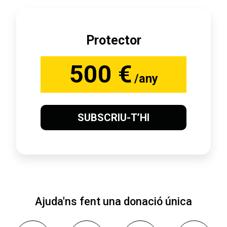
Protector
500 €
/any
SUBSCRIU-T’HI
Ajuda'ns fent una donació única