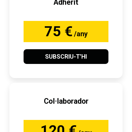
Adherit
75 €
/any
SUBSCRIU-T’HI
Col·laborador
120 €