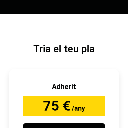
Tria el teu pla
Adherit
75 €
/any