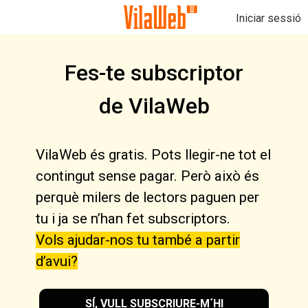
Iniciar sessió
Fes-te subscriptor
de VilaWeb
VilaWeb és gratis. Pots llegir-ne tot el
contingut sense pagar. Però això és
perquè milers de lectors paguen per
tu i ja se n’han fet subscriptors.
Vols ajudar-nos tu també a partir
d’avui?
SÍ, VULL SUBSCRIURE-M´HI