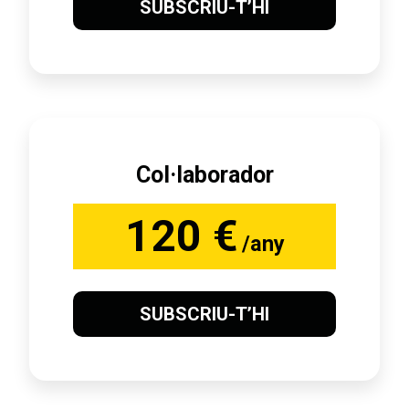
SUBSCRIU-T’HI
Col·laborador
120 €
/any
SUBSCRIU-T’HI