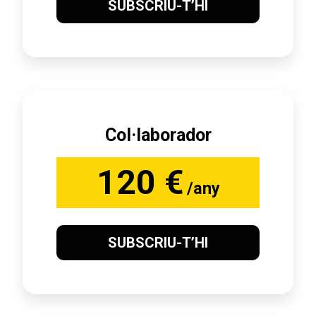
SUBSCRIU-T’HI
Col·laborador
120 €
/any
SUBSCRIU-T’HI