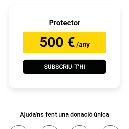
Protector
500 €
/any
SUBSCRIU-T’HI
Ajuda'ns fent una donació única