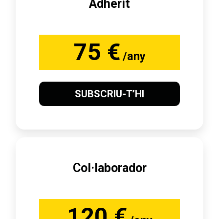
Adherit
75 €
/any
SUBSCRIU-T’HI
Col·laborador
120 €