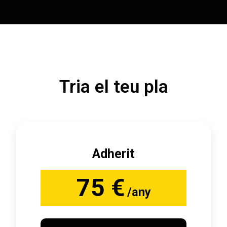
Tria el teu pla
Adherit
75 €
/any