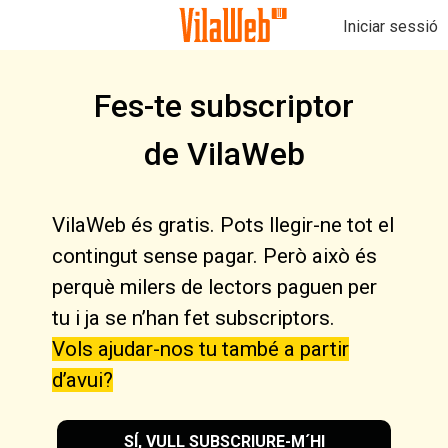
Iniciar sessió
Fes-te subscriptor
de VilaWeb
VilaWeb és gratis. Pots llegir-ne tot el
contingut sense pagar. Però això és
perquè milers de lectors paguen per
tu i ja se n’han fet subscriptors.
Vols ajudar-nos tu també a partir
d’avui?
SÍ, VULL SUBSCRIURE-M´HI