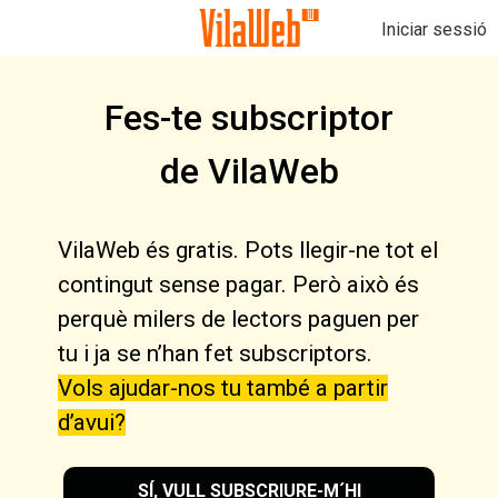
Iniciar sessió
Fes-te subscriptor
de VilaWeb
VilaWeb és gratis. Pots llegir-ne tot el
contingut sense pagar. Però això és
perquè milers de lectors paguen per
tu i ja se n’han fet subscriptors.
Vols ajudar-nos tu també a partir
d’avui?
SÍ, VULL SUBSCRIURE-M´HI