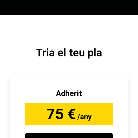
Tria el teu pla
Adherit
75 €
/any