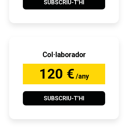
SUBSCRIU-T’HI
Col·laborador
120 €
/any
SUBSCRIU-T’HI