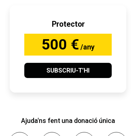
Protector
500 €
/any
SUBSCRIU-T’HI
Ajuda'ns fent una donació única