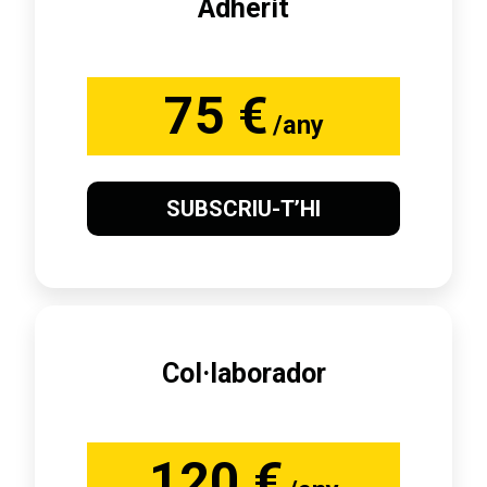
Adherit
75 €
/any
SUBSCRIU-T’HI
Col·laborador
120 €