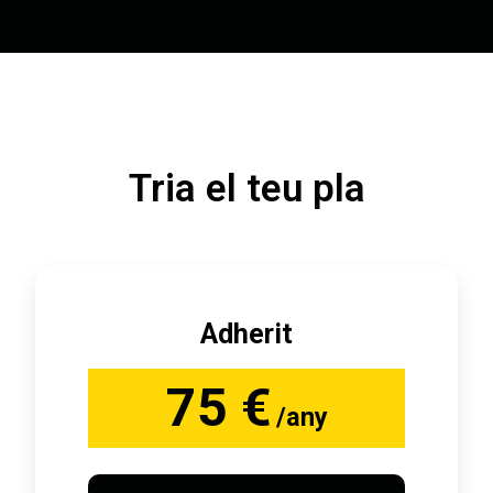
Tria el teu pla
Adherit
75 €
/any