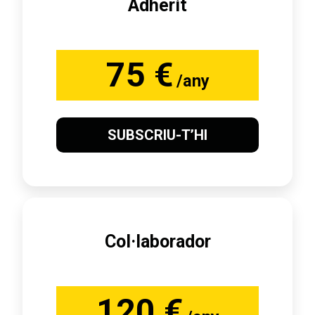
Adherit
75 €
/any
SUBSCRIU-T’HI
Col·laborador
120 €