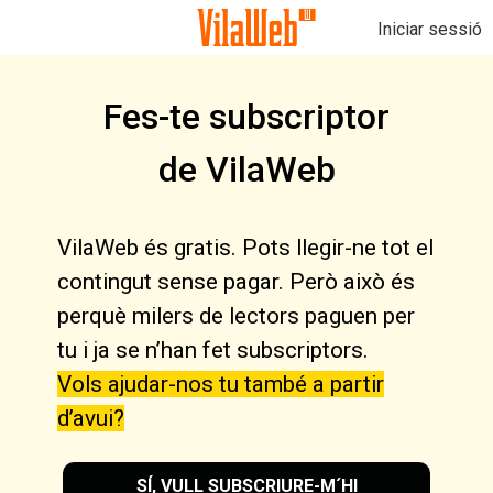
Iniciar sessió
Fes-te subscriptor
de VilaWeb
VilaWeb és gratis. Pots llegir-ne tot el
contingut sense pagar. Però això és
perquè milers de lectors paguen per
tu i ja se n’han fet subscriptors.
Vols ajudar-nos tu també a partir
d’avui?
SÍ, VULL SUBSCRIURE-M´HI