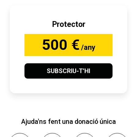
Protector
500 €
/any
SUBSCRIU-T’HI
Ajuda'ns fent una donació única