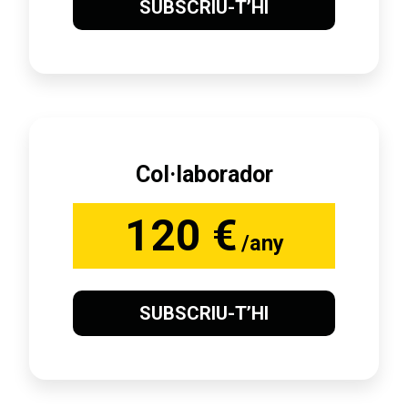
SUBSCRIU-T’HI
Col·laborador
120 €
/any
SUBSCRIU-T’HI