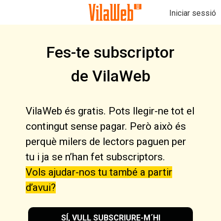
Iniciar sessió
Fes-te subscriptor
de VilaWeb
VilaWeb és gratis. Pots llegir-ne tot el
contingut sense pagar. Però això és
perquè milers de lectors paguen per
tu i ja se n’han fet subscriptors.
Vols ajudar-nos tu també a partir
d’avui?
SÍ, VULL SUBSCRIURE-M´HI