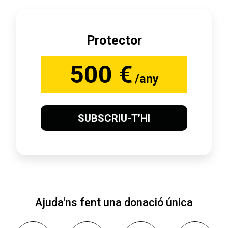
Protector
500 €
/any
SUBSCRIU-T’HI
Ajuda'ns fent una donació única