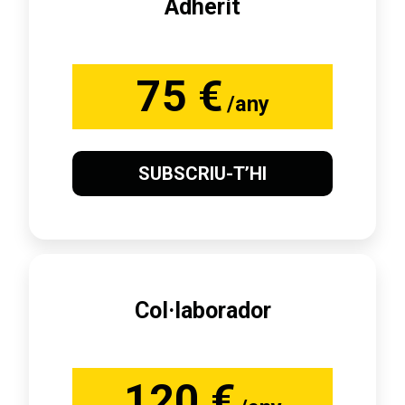
Adherit
75 €
/any
SUBSCRIU-T’HI
Col·laborador
120 €