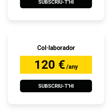
SUBSCRIU-T’HI
Col·laborador
120 €
/any
SUBSCRIU-T’HI