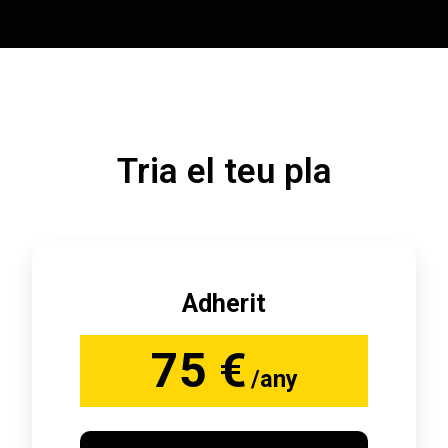
Tria el teu pla
Adherit
75 €
/any