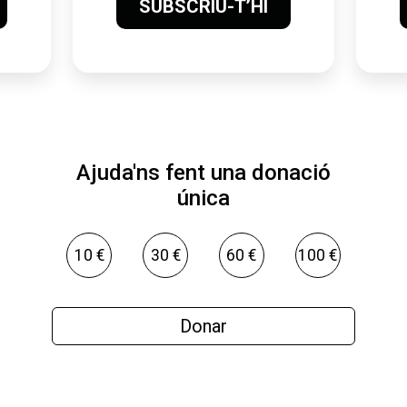
SUBSCRIU-T’HI
Ajuda'ns fent una donació
única
10 €
30 €
60 €
100 €
Donar