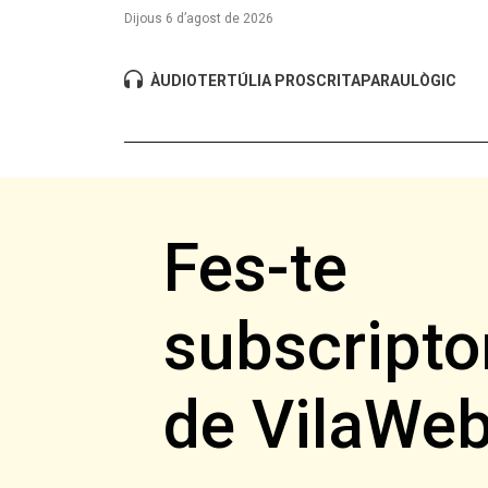
Dijous 6 d’agost de 2026
ÀUDIO
TERTÚLIA PROSCRITA
PARAULÒGIC
Fes-te
subscripto
de VilaWe