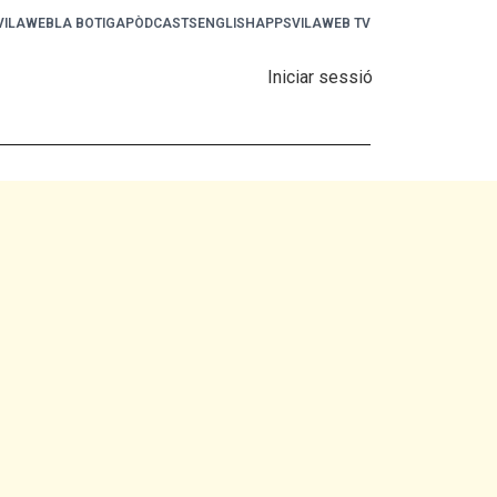
 VILAWEB
LA BOTIGA
PÒDCASTS
ENGLISH
APPS
VILAWEB TV
Iniciar sessió