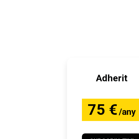
Adherit
75 €
/any