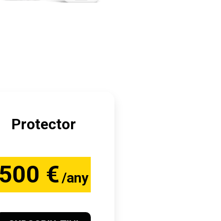
Protector
500 €
/any