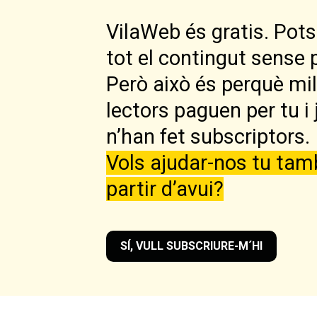
VilaWeb és gratis. Pots 
tot el contingut sense 
Però això és perquè mi
lectors paguen per tu i 
n’han fet subscriptors.
Vols ajudar-nos tu tam
partir d’avui?
SÍ, VULL SUBSCRIURE-M´HI