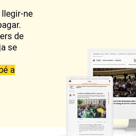
llegir-ne
pagar.
lers de
ja se
bé a