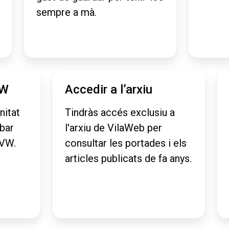
sempre a mà.
VW
Accedir a l’arxiu
nitat
Tindràs accés exclusiu a
obar
l'arxiu de VilaWeb per
aVW.
consultar les portades i els
articles publicats de fa anys.