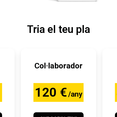
Tria el teu pla
Col·laborador
120 €
/any