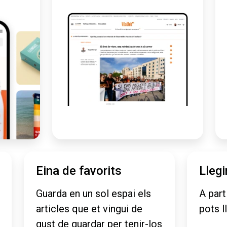
Eina de favorits
Llegi
Guarda en un sol espai els
A part
articles que et vingui de
pots l
gust de guardar per tenir-los