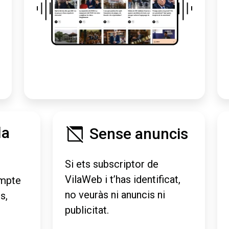
la
Sense anuncis
Si ets subscriptor de
VilaWeb i t’has identificat,
mpte
no veuràs ni anuncis ni
s,
publicitat.