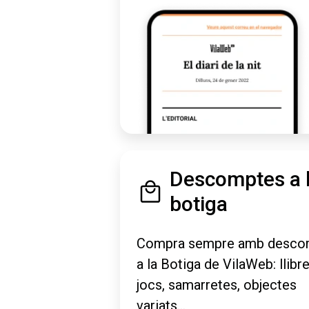
Descomptes a 
botiga
Compra sempre amb desco
a la Botiga de VilaWeb: llibre
jocs, samarretes, objectes
variats...