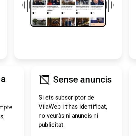
la
Sense anuncis
Si ets subscriptor de
VilaWeb i t’has identificat,
mpte
no veuràs ni anuncis ni
s,
publicitat.