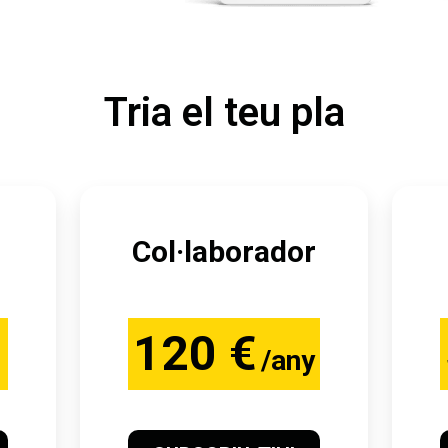
Tria el teu pla
Col·laborador
120 €
/any