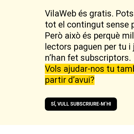
VilaWeb és gratis. Pots 
tot el contingut sense 
Però això és perquè mi
lectors paguen per tu i 
n’han fet subscriptors.
Vols ajudar-nos tu tam
partir d’avui?
SÍ, VULL SUBSCRIURE-M´HI