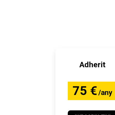
Adherit
75 €
/any