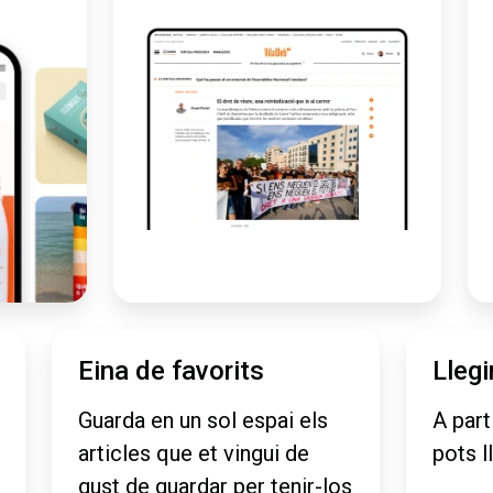
Eina de favorits
Llegi
Guarda en un sol espai els
A part
articles que et vingui de
pots l
gust de guardar per tenir-los