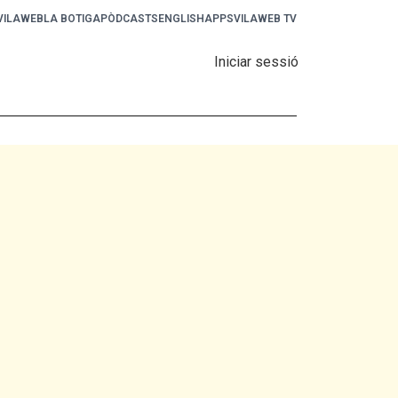
 VILAWEB
LA BOTIGA
PÒDCASTS
ENGLISH
APPS
VILAWEB TV
Iniciar sessió