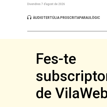
Divendres 7 d’agost de 2026
ÀUDIO
TERTÚLIA PROSCRITA
PARAULÒGIC
Fes-te
subscripto
de VilaWe