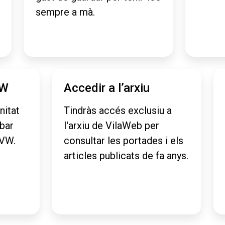
sempre a mà.
VW
Accedir a l’arxiu
nitat
Tindràs accés exclusiu a
obar
l'arxiu de VilaWeb per
aVW.
consultar les portades i els
articles publicats de fa anys.