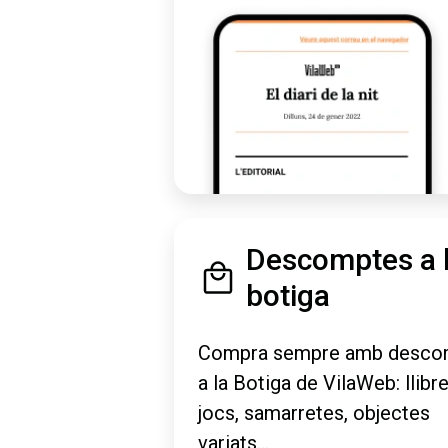
Descomptes a 
botiga
Compra sempre amb desco
a la Botiga de VilaWeb: llibre
jocs, samarretes, objectes
variats...