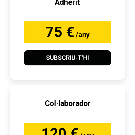
Adherit
75 €
/any
SUBSCRIU-T’HI
Col·laborador
120 €