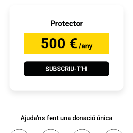
Protector
500 €
/any
SUBSCRIU-T’HI
Ajuda'ns fent una donació única