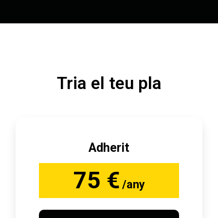
Tria el teu pla
Adherit
75 €
/any