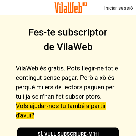
Iniciar sessió
Fes-te subscriptor
de VilaWeb
VilaWeb és gratis. Pots llegir-ne tot el
contingut sense pagar. Però això és
perquè milers de lectors paguen per
tu i ja se n’han fet subscriptors.
Vols ajudar-nos tu també a partir
d’avui?
SÍ, VULL SUBSCRIURE-M´HI