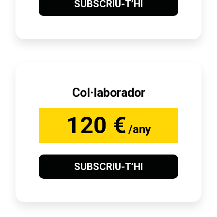
SUBSCRIU-T’HI
Col·laborador
120 €
/any
SUBSCRIU-T’HI