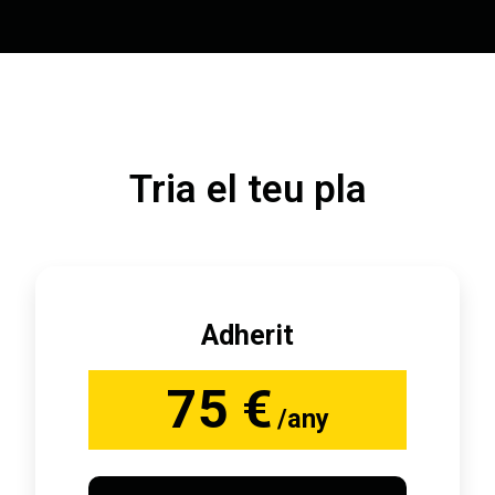
Tria el teu pla
Adherit
75 €
/any