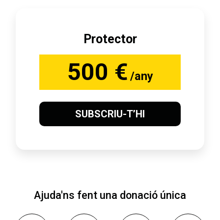
Protector
500 €
/any
SUBSCRIU-T’HI
Ajuda'ns fent una donació única