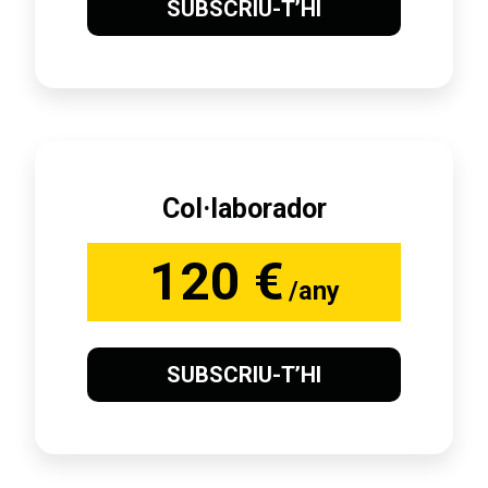
SUBSCRIU-T’HI
Col·laborador
120 €
/any
SUBSCRIU-T’HI