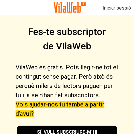
Iniciar sessió
Fes-te subscriptor
de VilaWeb
VilaWeb és gratis. Pots llegir-ne tot el
contingut sense pagar. Però això és
perquè milers de lectors paguen per
tu i ja se n’han fet subscriptors.
Vols ajudar-nos tu també a partir
d’avui?
SÍ, VULL SUBSCRIURE-M´HI