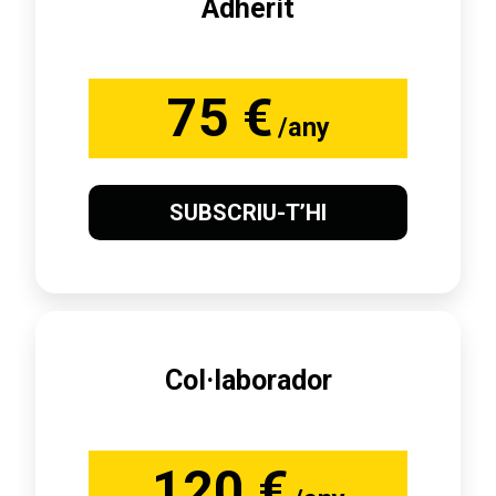
Adherit
75 €
/any
SUBSCRIU-T’HI
Col·laborador
120 €