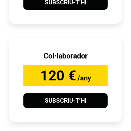
SUBSCRIU-T’HI
Col·laborador
120 €
/any
SUBSCRIU-T’HI