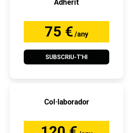
Adherit
75 €
/any
SUBSCRIU-T’HI
Col·laborador
120 €