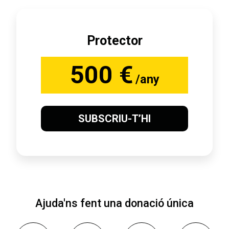
Protector
500 €
/any
SUBSCRIU-T’HI
Ajuda'ns fent una donació única