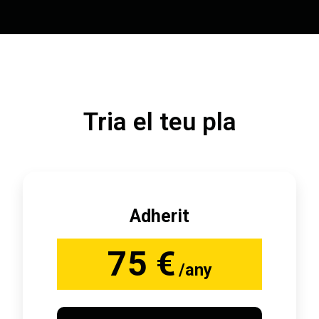
Tria el teu pla
Adherit
75 €
/any