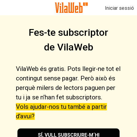
Iniciar sessió
Fes-te subscriptor
de VilaWeb
VilaWeb és gratis. Pots llegir-ne tot el
contingut sense pagar. Però això és
perquè milers de lectors paguen per
tu i ja se n’han fet subscriptors.
Vols ajudar-nos tu també a partir
d’avui?
SÍ, VULL SUBSCRIURE-M´HI