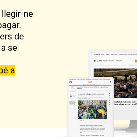
llegir-ne
pagar.
lers de
ja se
bé a