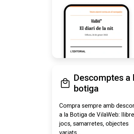
Descomptes a 
botiga
Compra sempre amb desco
a la Botiga de VilaWeb: llibre
jocs, samarretes, objectes
variats...