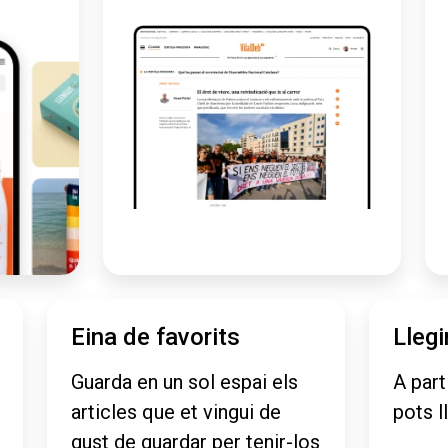
Eina de favorits
Llegi
Guarda en un sol espai els
A part
articles que et vingui de
pots l
gust de guardar per tenir-los