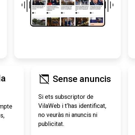
la
Sense anuncis
Si ets subscriptor de
VilaWeb i t’has identificat,
mpte
no veuràs ni anuncis ni
s,
publicitat.