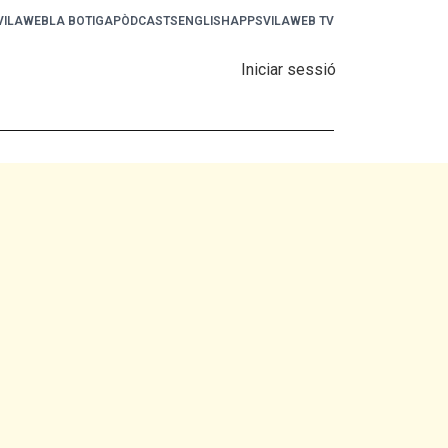
 VILAWEB
LA BOTIGA
PÒDCASTS
ENGLISH
APPS
VILAWEB TV
Iniciar sessió