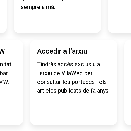
sempre a mà.
VW
Accedir a l’arxiu
nitat
Tindràs accés exclusiu a
obar
l'arxiu de VilaWeb per
aVW.
consultar les portades i els
articles publicats de fa anys.