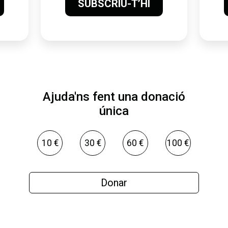
SUBSCRIU-T’HI
Ajuda'ns fent una donació
única
10 €
30 €
60 €
100 €
Donar