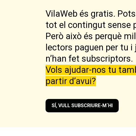
VilaWeb és gratis. Pots 
tot el contingut sense 
Però això és perquè mi
lectors paguen per tu i 
n’han fet subscriptors.
Vols ajudar-nos tu tam
partir d’avui?
SÍ, VULL SUBSCRIURE-M´HI