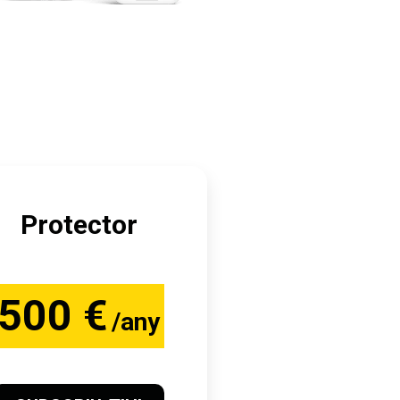
Protector
500 €
/any