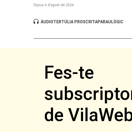
Dijous 6 d’agost de 2026
ÀUDIO
TERTÚLIA PROSCRITA
PARAULÒGIC
Fes-te
subscripto
de VilaWe