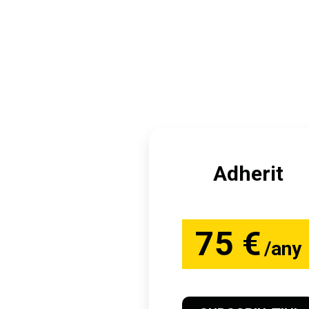
Adherit
75 €
/any