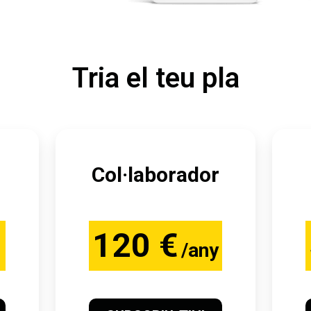
Tria el teu pla
Col·laborador
120 €
/any