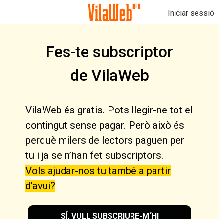
Iniciar sessió
Fes-te subscriptor
de VilaWeb
VilaWeb és gratis. Pots llegir-ne tot el
contingut sense pagar. Però això és
perquè milers de lectors paguen per
tu i ja se n’han fet subscriptors.
Vols ajudar-nos tu també a partir
d’avui?
SÍ, VULL SUBSCRIURE-M´HI