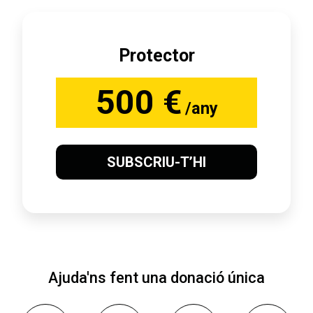
Protector
500 €
/any
SUBSCRIU-T’HI
Ajuda'ns fent una donació única