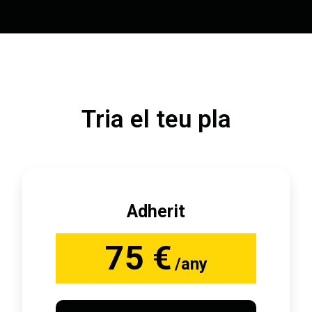
Tria el teu pla
Adherit
75 €
/any