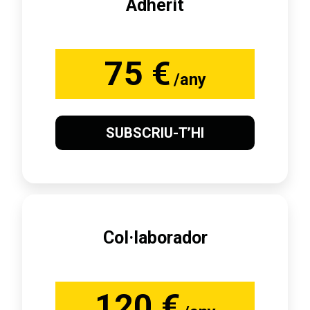
Adherit
75 €
/any
SUBSCRIU-T’HI
Col·laborador
120 €