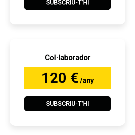
SUBSCRIU-T’HI
Col·laborador
120 €
/any
SUBSCRIU-T’HI