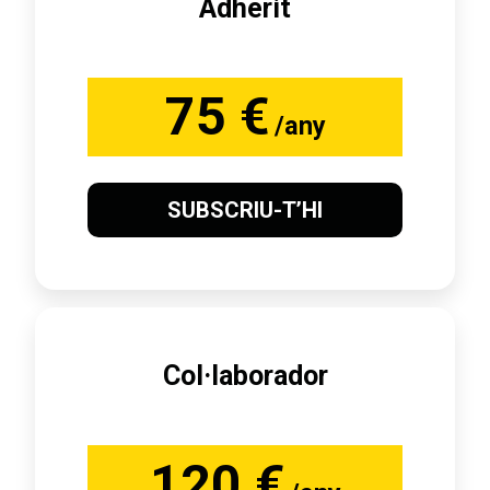
Adherit
75 €
/any
SUBSCRIU-T’HI
Col·laborador
120 €