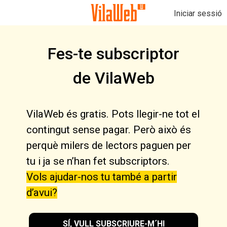
Iniciar sessió
Fes-te subscriptor
de VilaWeb
VilaWeb és gratis. Pots llegir-ne tot el
contingut sense pagar. Però això és
perquè milers de lectors paguen per
tu i ja se n’han fet subscriptors.
Vols ajudar-nos tu també a partir
d’avui?
SÍ, VULL SUBSCRIURE-M´HI