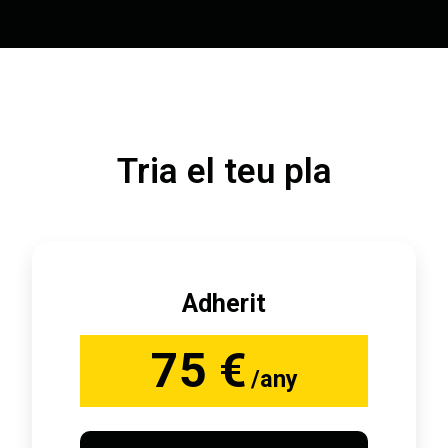
Tria el teu pla
Adherit
75 €
/any