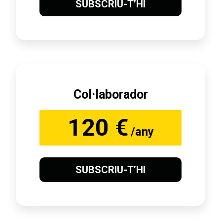
SUBSCRIU-T’HI
Col·laborador
120 €
/any
SUBSCRIU-T’HI