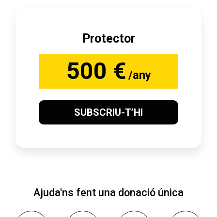
Protector
500 €
/any
SUBSCRIU-T’HI
Ajuda'ns fent una donació única