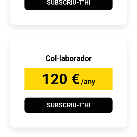
SUBSCRIU-T’HI
Col·laborador
120 €
/any
SUBSCRIU-T’HI