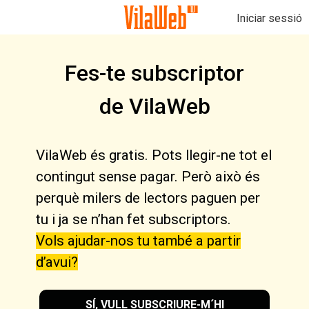
Iniciar sessió
Fes-te subscriptor
de VilaWeb
VilaWeb és gratis. Pots llegir-ne tot el
contingut sense pagar. Però això és
perquè milers de lectors paguen per
tu i ja se n’han fet subscriptors.
Vols ajudar-nos tu també a partir
d’avui?
SÍ, VULL SUBSCRIURE-M´HI