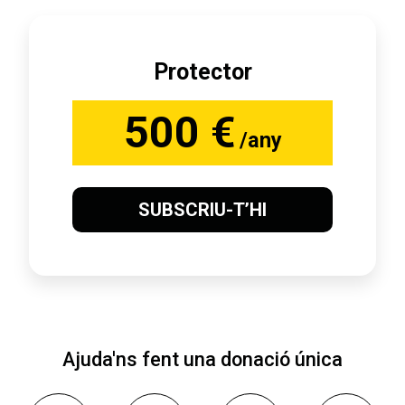
Protector
500 €
/any
SUBSCRIU-T’HI
Ajuda'ns fent una donació única