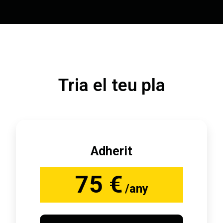
Tria el teu pla
Adherit
75 €
/any