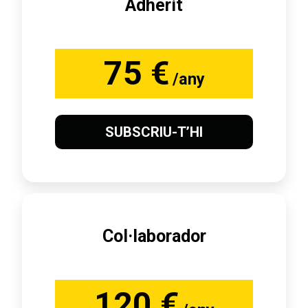
Adherit
75 €
/any
SUBSCRIU-T’HI
Col·laborador
120 €