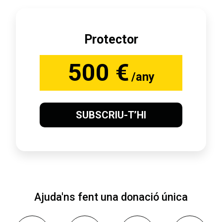
Protector
500 €
/any
SUBSCRIU-T’HI
Ajuda'ns fent una donació única