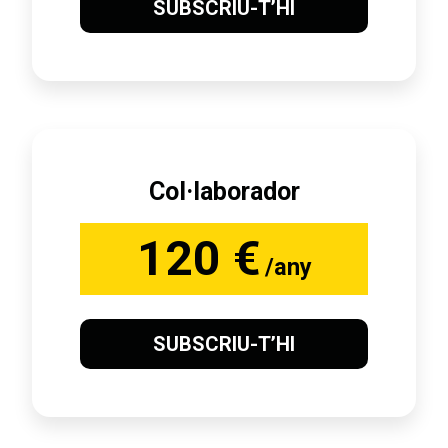
SUBSCRIU-T’HI
Col·laborador
120 €
/any
SUBSCRIU-T’HI