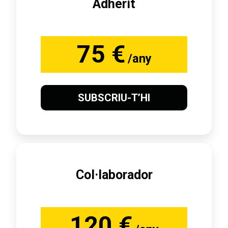
Adherit
75 €
/any
SUBSCRIU-T’HI
Col·laborador
120 €