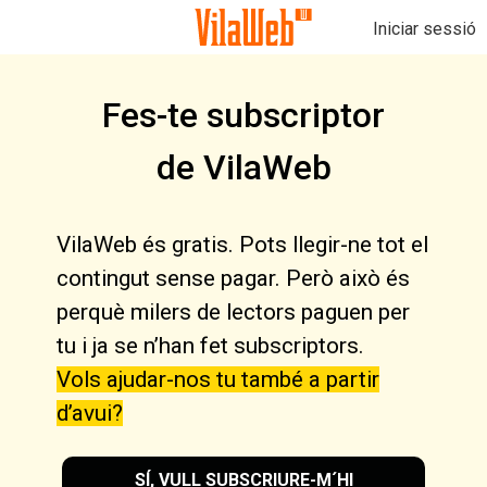
Iniciar sessió
Fes-te subscriptor
de VilaWeb
VilaWeb és gratis. Pots llegir-ne tot el
contingut sense pagar. Però això és
perquè milers de lectors paguen per
tu i ja se n’han fet subscriptors.
Vols ajudar-nos tu també a partir
d’avui?
SÍ, VULL SUBSCRIURE-M´HI