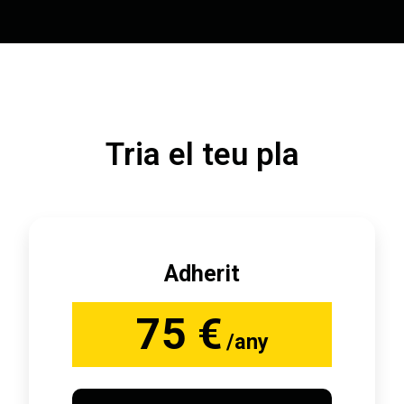
Tria el teu pla
Adherit
75 €
/any