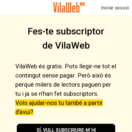
Iniciar sessió
Fes-te subscriptor
de VilaWeb
VilaWeb és gratis. Pots llegir-ne tot el
contingut sense pagar. Però això és
perquè milers de lectors paguen per
tu i ja se n’han fet subscriptors.
Vols ajudar-nos tu també a partir
d’avui?
SÍ, VULL SUBSCRIURE-M´HI