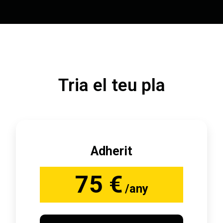
Tria el teu pla
Adherit
75 €
/any