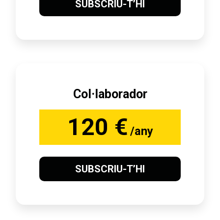
SUBSCRIU-T’HI
Col·laborador
120 €
/any
SUBSCRIU-T’HI