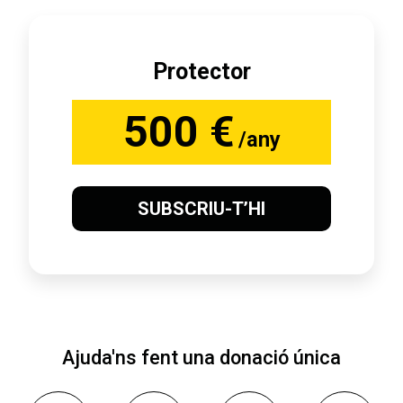
Protector
500 €
/any
SUBSCRIU-T’HI
Ajuda'ns fent una donació única