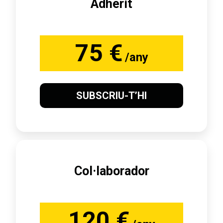
Adherit
75 €
/any
SUBSCRIU-T’HI
Col·laborador
120 €