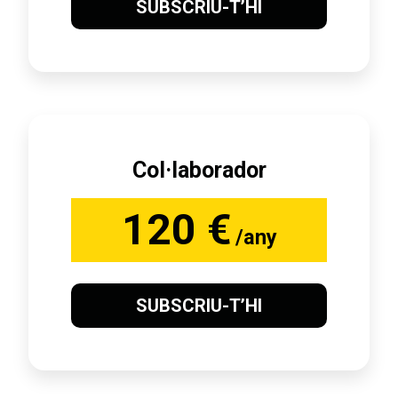
SUBSCRIU-T’HI
Col·laborador
120 €
/any
SUBSCRIU-T’HI