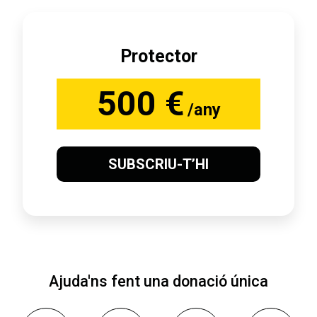
Protector
500 €
/any
SUBSCRIU-T’HI
Ajuda'ns fent una donació única