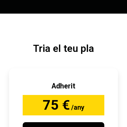
Tria el teu pla
Adherit
75 €
/any