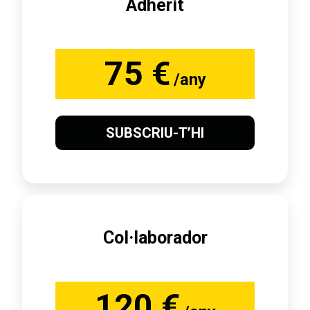
Adherit
75 €
/any
SUBSCRIU-T’HI
Col·laborador
120 €