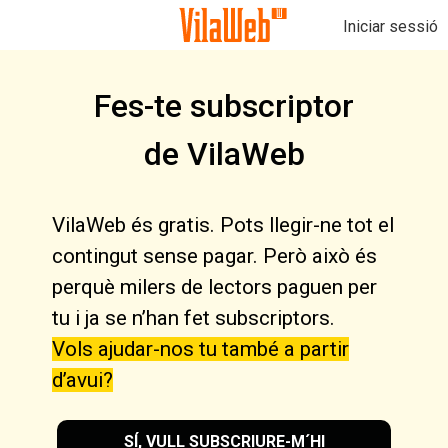
Iniciar sessió
Fes-te subscriptor
de VilaWeb
VilaWeb és gratis. Pots llegir-ne tot el
contingut sense pagar. Però això és
perquè milers de lectors paguen per
tu i ja se n’han fet subscriptors.
Vols ajudar-nos tu també a partir
d’avui?
SÍ, VULL SUBSCRIURE-M´HI