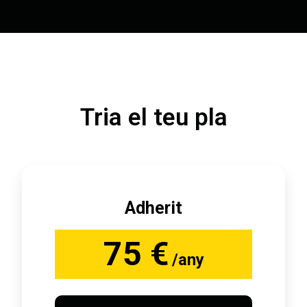
Tria el teu pla
Adherit
75 €
/any