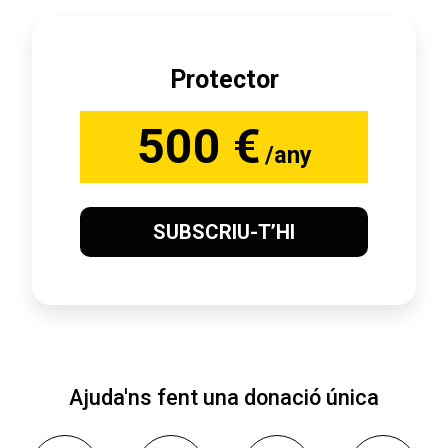
Protector
500 €
/any
SUBSCRIU-T’HI
Ajuda'ns fent una donació única