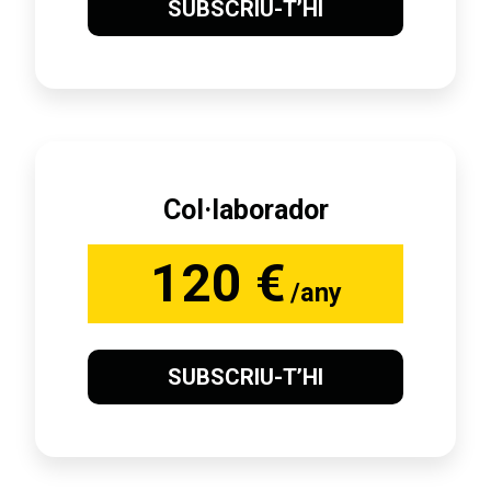
SUBSCRIU-T’HI
Col·laborador
120 €
/any
SUBSCRIU-T’HI