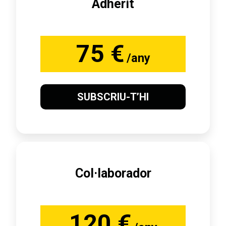
Adherit
75 €
/any
SUBSCRIU-T’HI
Col·laborador
120 €