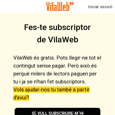
Iniciar sessió
Fes-te subscriptor
de VilaWeb
VilaWeb és gratis. Pots llegir-ne tot el
contingut sense pagar. Però això és
perquè milers de lectors paguen per
tu i ja se n’han fet subscriptors.
Vols ajudar-nos tu també a partir
d’avui?
SÍ, VULL SUBSCRIURE-M´HI