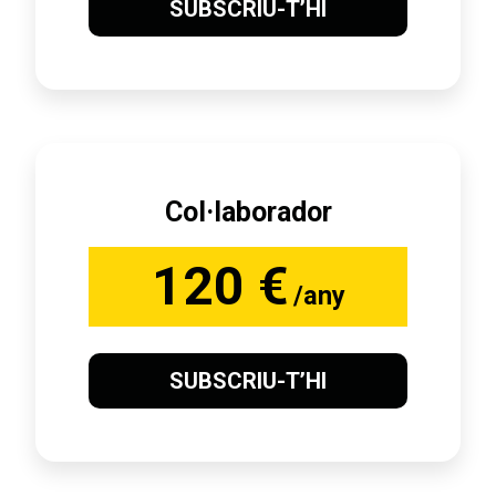
SUBSCRIU-T’HI
Col·laborador
120 €
/any
SUBSCRIU-T’HI