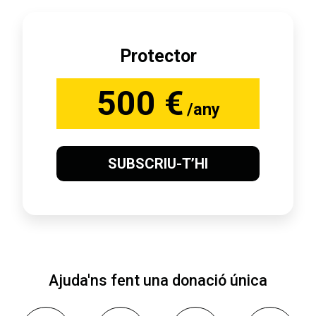
Protector
500 €
/any
SUBSCRIU-T’HI
Ajuda'ns fent una donació única