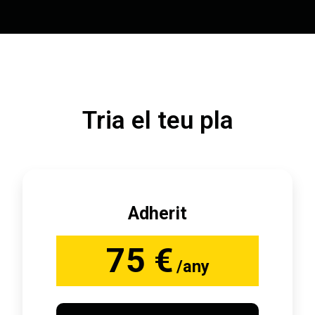
Tria el teu pla
Adherit
75 €
/any