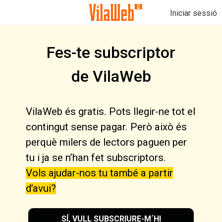
Iniciar sessió
Fes-te subscriptor
de VilaWeb
VilaWeb és gratis. Pots llegir-ne tot el
contingut sense pagar. Però això és
perquè milers de lectors paguen per
tu i ja se n’han fet subscriptors.
Vols ajudar-nos tu també a partir
d’avui?
SÍ, VULL SUBSCRIURE-M´HI