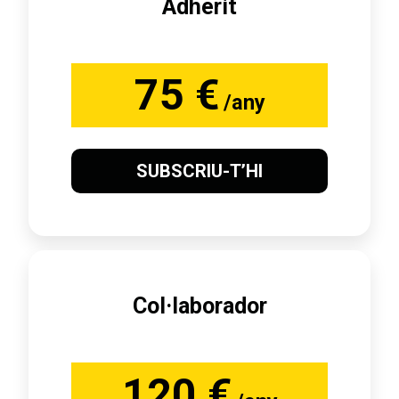
Adherit
75 €
/any
SUBSCRIU-T’HI
Col·laborador
120 €