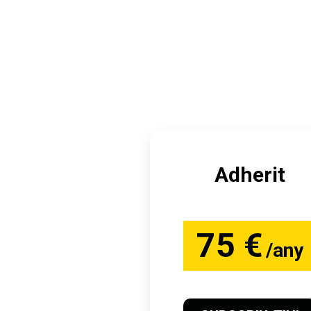
Adherit
75 €
/any