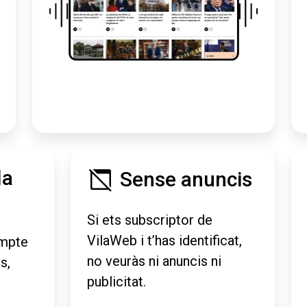
la
Sense anuncis
Si ets subscriptor de
VilaWeb i t’has identificat,
mpte
no veuràs ni anuncis ni
s,
publicitat.