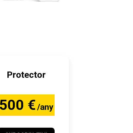
Protector
500 €
/any