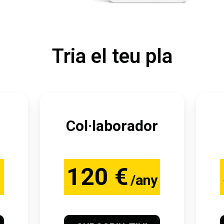
Tria el teu pla
Col·laborador
120 €
/any