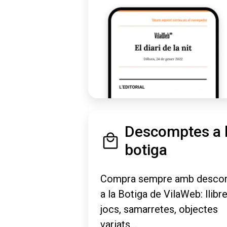
Descomptes a 
botiga
Compra sempre amb desco
a la Botiga de VilaWeb: llibre
jocs, samarretes, objectes
variats...