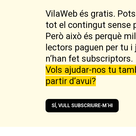
VilaWeb és gratis. Pots 
tot el contingut sense 
Però això és perquè mi
lectors paguen per tu i 
n’han fet subscriptors.
Vols ajudar-nos tu tam
partir d’avui?
SÍ, VULL SUBSCRIURE-M´HI