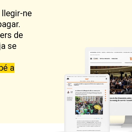
llegir-ne
pagar.
lers de
ja se
bé a