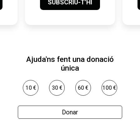
SUBSCRIU-T’HI
Ajuda'ns fent una donació
única
10 €
30 €
60 €
100 €
Donar