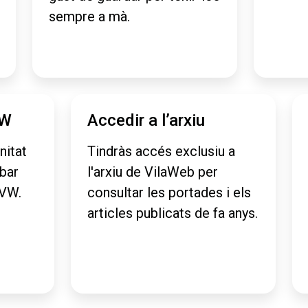
sempre a mà.
VW
Accedir a l’arxiu
nitat
Tindràs accés exclusiu a
obar
l'arxiu de VilaWeb per
aVW.
consultar les portades i els
articles publicats de fa anys.