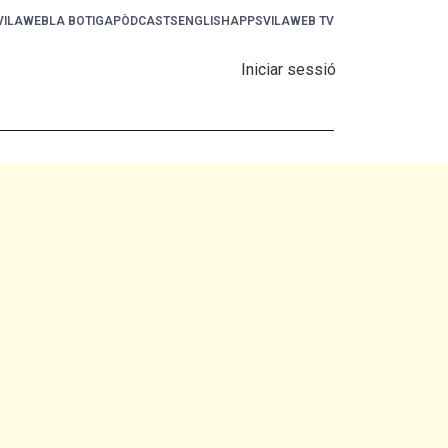
 VILAWEB
LA BOTIGA
PÒDCASTS
ENGLISH
APPS
VILAWEB TV
Iniciar sessió