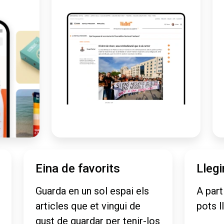
Eina de favorits
Llegi
Guarda en un sol espai els
A part
articles que et vingui de
pots l
gust de guardar per tenir-los