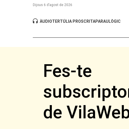
Dijous 6 d’agost de 2026
ÀUDIO
TERTÚLIA PROSCRITA
PARAULÒGIC
Fes-te
subscripto
de VilaWe