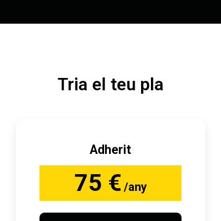
Tria el teu pla
Adherit
75 €
/any