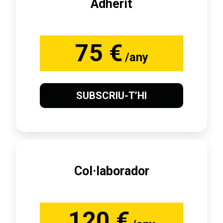
Adherit
75 €
/any
SUBSCRIU-T’HI
Col·laborador
120 €