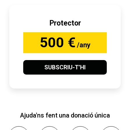
Protector
500 €
/any
SUBSCRIU-T’HI
Ajuda'ns fent una donació única