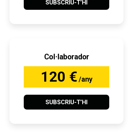
SUBSCRIU-T’HI
Col·laborador
120 €
/any
SUBSCRIU-T’HI