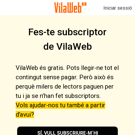
Iniciar sessió
Fes-te subscriptor
de VilaWeb
VilaWeb és gratis. Pots llegir-ne tot el
contingut sense pagar. Però això és
perquè milers de lectors paguen per
tu i ja se n’han fet subscriptors.
Vols ajudar-nos tu també a partir
d’avui?
SÍ, VULL SUBSCRIURE-M´HI