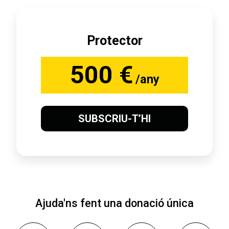
Protector
500 €
/any
SUBSCRIU-T’HI
Ajuda'ns fent una donació única