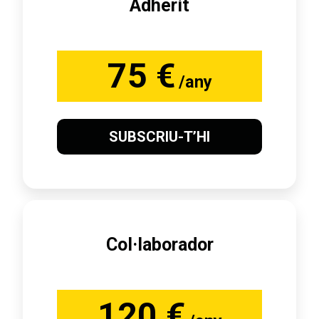
Adherit
75 €
/any
SUBSCRIU-T’HI
Col·laborador
120 €