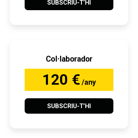
SUBSCRIU-T’HI
Col·laborador
120 €
/any
SUBSCRIU-T’HI