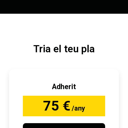
Tria el teu pla
Adherit
75 €
/any