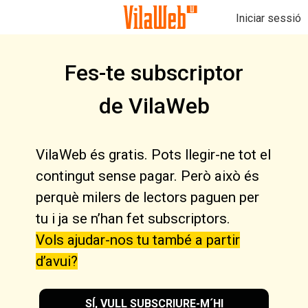
Iniciar sessió
Fes-te subscriptor
de VilaWeb
VilaWeb és gratis. Pots llegir-ne tot el
contingut sense pagar. Però això és
perquè milers de lectors paguen per
tu i ja se n’han fet subscriptors.
Vols ajudar-nos tu també a partir
d’avui?
SÍ, VULL SUBSCRIURE-M´HI